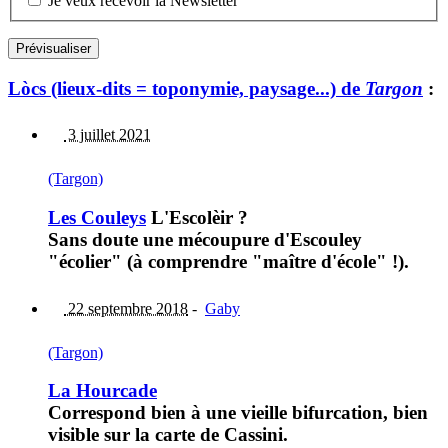
Je veux recevoir la Newsletter
Lòcs (lieux-dits = toponymie, paysage...) de
Targon
:
3 juillet 2021
(Targon)
Les Couleys
L'Escolèir ?
Sans doute une mécoupure d'Escouley
"écolier" (à comprendre "maître d'école" !).
22 septembre 2018
-
Gaby
(Targon)
La Hourcade
Correspond bien à une vieille bifurcation, bien
visible sur la carte de Cassini.