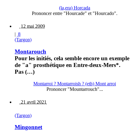
(la,era) Horcada
Prononcer entre "Hourcade" et "Hourcado".
12 mai 2009
|
8
(Targon)
Montarouch
Pour les initiés, cela semble encore un exemple
de "a" prosthétique en Entre-deux-Mers*.
Pas (…)
Montarroi ? Montarroish ? (eth) Mont arroi
Prononcer "Mountarrouch"...
21 avril 2021
(Targon)
Mingonnet