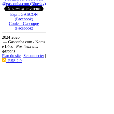
@gasconha.com (Bluesky)
Esprit GASCON
(Facebook)
Couleur Gascogne
(Facebook)
2024-2026
— Gasconha.com - Noms
e Lòcs -
Nos lieux-dits
gascons
Plan du site
|
Se connecter
|
RSS 2.0