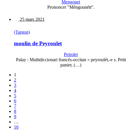
Mengonet
Prononcer "Méngounétt".
25 mars 2021
(Targon)
moulin de Peyroulet
Peirolet
Palay : Multidiccionari francés-occitan « peyroulét,-e s. Petit
panier, (…)
1
2
3
4
5
6
7
8
9
…
16