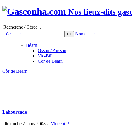
Nos lieux-dits gas
Recherche / Cèrca...
Lòcs :
Noms :
Béarn
Ossau / Aussau
Vic-Bilh
Còr de Bearn
Còr de Bearn
Lahourcade
dimanche 2 mars 2008
-
Vincent P.