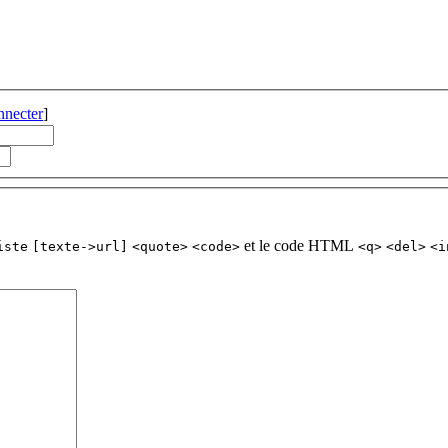
nnecter
]
et le code HTML
iste
[texte->url]
<quote>
<code>
<q>
<del>
<i