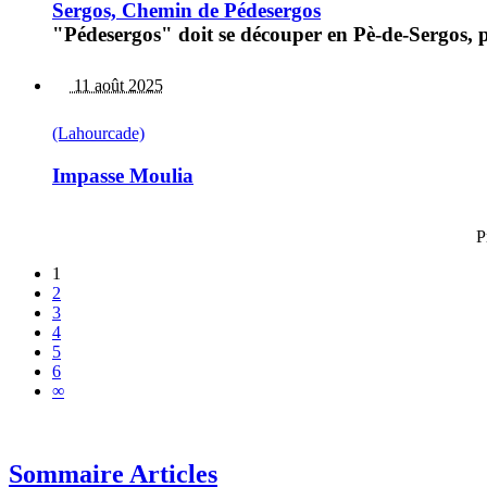
Sergos, Chemin de Pédesergos
"Pédesergos" doit se découper en Pè-de-Sergos, pu
11 août 2025
(Lahourcade)
Impasse Moulia
P
1
2
3
4
5
6
∞
Sommaire Articles