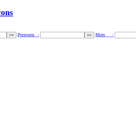
cons
Prenoms :
Mots :