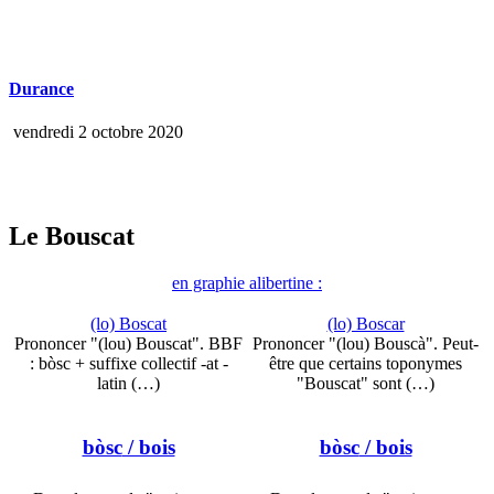
Durance
vendredi 2 octobre 2020
Le Bouscat
en graphie alibertine :
(lo) Boscat
(lo) Boscar
Prononcer "(lou) Bouscat". BBF
Prononcer "(lou) Bouscà". Peut-
: bòsc + suffixe collectif -at -
être que certains toponymes
latin (…)
"Bouscat" sont (…)
bòsc
/ bois
bòsc
/ bois