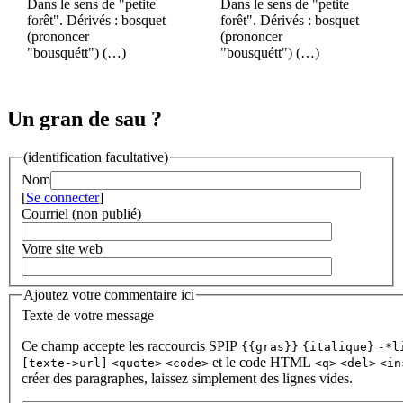
Dans le sens de "petite
Dans le sens de "petite
forêt". Dérivés : bosquet
forêt". Dérivés : bosquet
(prononcer
(prononcer
"bousquétt") (…)
"bousquétt") (…)
Un gran de sau ?
(identification facultative)
Nom
[
Se connecter
]
Courriel (non publié)
Votre site web
Ajoutez votre commentaire ici
Texte de votre message
Ce champ accepte les raccourcis SPIP
{{gras}}
{italique}
-*l
et le code HTML
[texte->url]
<quote>
<code>
<q>
<del>
<in
créer des paragraphes, laissez simplement des lignes vides.