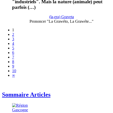
"industriels". Mais la nature (animale) peut
parfois (…)
(la,era) Graveta
Prononcer "La Grawéto, La Grawéte..."
1
2
3
4
5
6
7
8
9
10
∞
Sommaire Articles