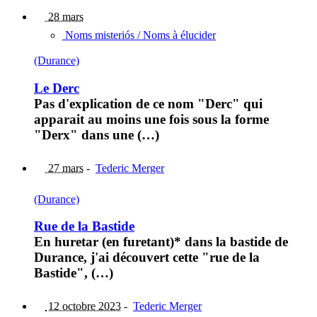
28 mars
Noms misteriós / Noms à élucider
(Durance)
Le Derc
Pas d'explication de ce nom "Derc" qui
apparait au moins une fois sous la forme
"Derx" dans une (…)
27 mars
-
Tederic Merger
(Durance)
Rue de la Bastide
En huretar (en furetant)* dans la bastide de
Durance, j'ai découvert cette "rue de la
Bastide", (…)
12 octobre 2023
-
Tederic Merger