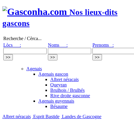
Nos lieux-dits
gascons
Recherche / Cèrca...
Lòcs :
Noms :
Prenoms :
Agenais
Agenais gascon
Albret néracais
Queyran
Brulhois / Brulhés
Rive droite gasconne
Agenais guyennais
Bésaume
Albret néracais
Esprit Bastide
Landes de Gascogne