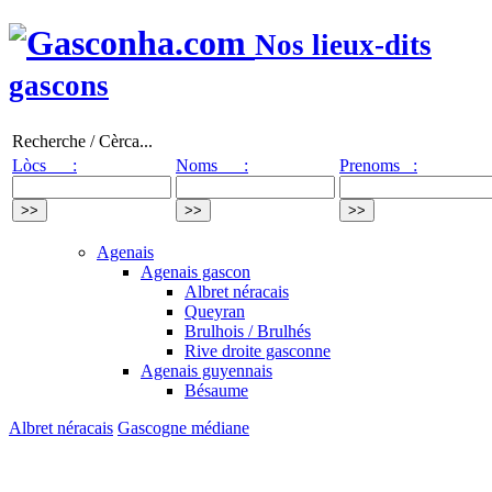
Nos lieux-dits
gascons
Recherche / Cèrca...
Lòcs :
Noms :
Prenoms :
Agenais
Agenais gascon
Albret néracais
Queyran
Brulhois / Brulhés
Rive droite gasconne
Agenais guyennais
Bésaume
Albret néracais
Gascogne médiane