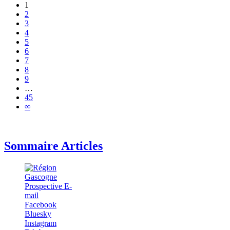
1
2
3
4
5
6
7
8
9
…
45
∞
Sommaire Articles