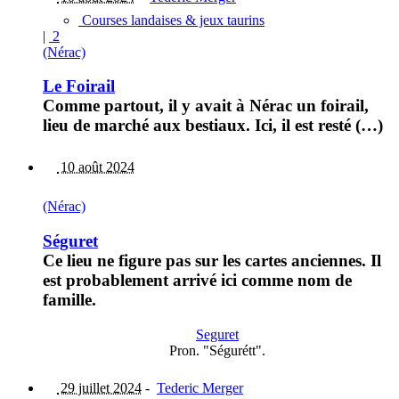
Courses landaises & jeux taurins
|
2
(Nérac)
Le Foirail
Comme partout, il y avait à Nérac un foirail,
lieu de marché aux bestiaux. Ici, il est resté (…)
10 août 2024
(Nérac)
Séguret
Ce lieu ne figure pas sur les cartes anciennes. Il
est probablement arrivé ici comme nom de
famille.
Seguret
Pron. "Ségurétt".
29 juillet 2024
-
Tederic Merger