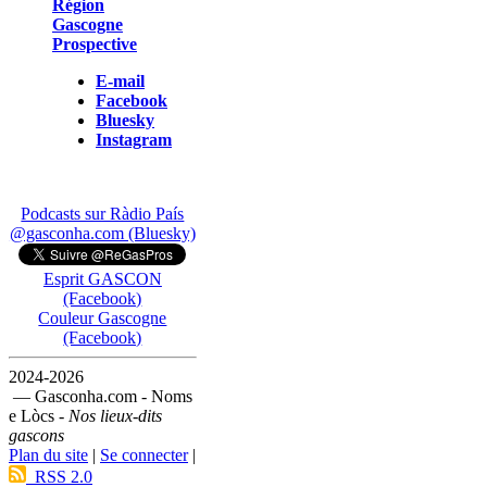
Région
Gascogne
Prospective
E-mail
Facebook
Bluesky
Instagram
Podcasts sur Ràdio País
@gasconha.com (Bluesky)
Esprit GASCON
(Facebook)
Couleur Gascogne
(Facebook)
2024-2026
— Gasconha.com - Noms
e Lòcs -
Nos lieux-dits
gascons
Plan du site
|
Se connecter
|
RSS 2.0