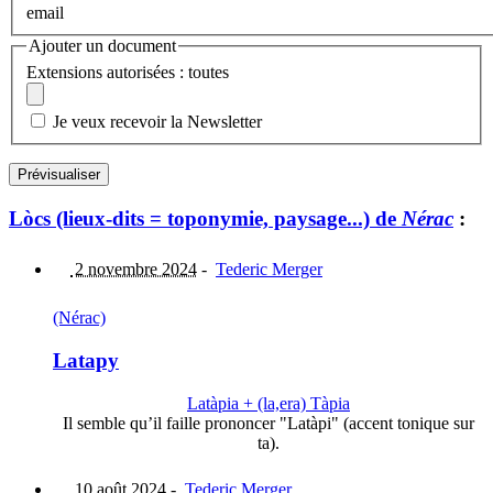
email
Ajouter un document
Extensions autorisées : toutes
Je veux recevoir la Newsletter
Lòcs (lieux-dits = toponymie, paysage...) de
Nérac
:
2 novembre 2024
-
Tederic Merger
(Nérac)
Latapy
Latàpia + (la,era) Tàpia
Il semble qu’il faille prononcer "Latàpi" (accent tonique sur
ta).
10 août 2024
-
Tederic Merger