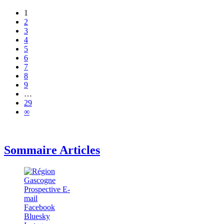
1
2
3
4
5
6
7
8
9
…
29
∞
Sommaire Articles