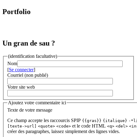
Portfolio
Un gran de sau ?
(identification facultative)
Nom
[
Se connecter
]
Courriel (non publié)
Votre site web
Ajoutez votre commentaire ici
Texte de votre message
Ce champ accepte les raccourcis SPIP
{{gras}}
{italique}
-*l
et le code HTML
[texte->url]
<quote>
<code>
<q>
<del>
<in
créer des paragraphes, laissez simplement des lignes vides.