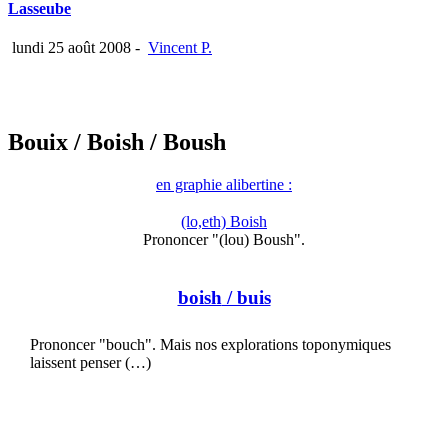
Lasseube
lundi 25 août 2008
-
Vincent P.
Bouix
/ Boish
/ Boush
en graphie alibertine :
(lo,eth) Boish
Prononcer "(lou) Boush".
boish
/ buis
Prononcer "bouch". Mais nos explorations toponymiques
laissent penser (…)