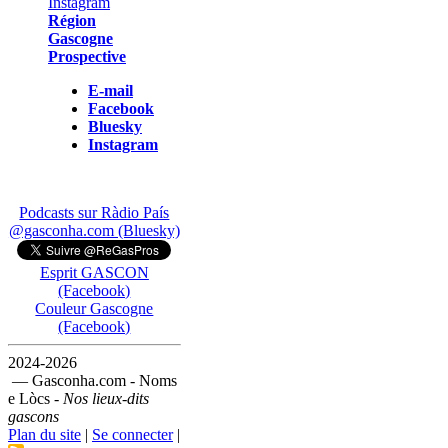
Région
Gascogne
Prospective
E-mail
Facebook
Bluesky
Instagram
Podcasts sur Ràdio País
@gasconha.com (Bluesky)
Esprit GASCON
(Facebook)
Couleur Gascogne
(Facebook)
2024-2026
— Gasconha.com - Noms
e Lòcs -
Nos lieux-dits
gascons
Plan du site
|
Se connecter
|