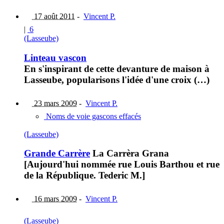
17 août 2011
-
Vincent P.
|
6
(Lasseube)
Linteau vascon
En s'inspirant de cette devanture de maison à
Lasseube, popularisons l'idée d'une croix (…)
23 mars 2009
-
Vincent P.
Noms de voie gascons effacés
(Lasseube)
Grande Carrère
La Carrèra Grana
[Aujourd'hui nommée rue Louis Barthou et rue
de la République. Tederic M.]
16 mars 2009
-
Vincent P.
(Lasseube)