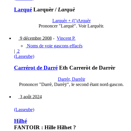
Larqué
Larquèr
/
Larquè
Larquèr + (l’)Arquèr
Prononcer "Larquè". Voir Larquèir.
9 décembre 2008
-
Vincent P.
Noms de voie gascons effacés
|
2
(Lasseube)
Carrérot de Darré
Eth Carreròt de Darrèr
Darrèr, Darrèir
Prononcer "Darrè, Darrèÿ", le second étant nord-gascon.
3 août 2024
(Lasseube)
Hilhé
FANTOIR : Hille Hilhet ?