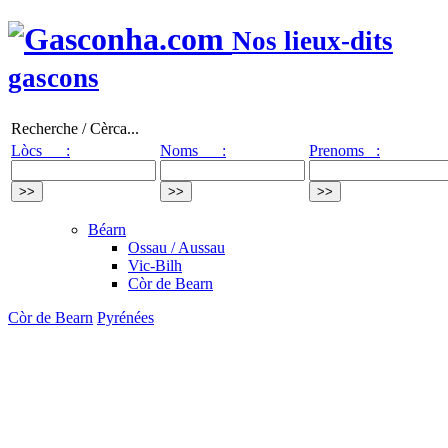
Nos lieux-dits
gascons
Recherche / Cèrca...
Lòcs :
Noms :
Prenoms :
Béarn
Ossau / Aussau
Vic-Bilh
Còr de Bearn
Còr de Bearn
Pyrénées