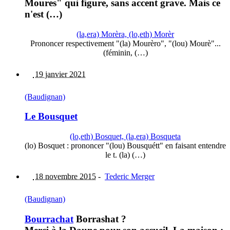
Moures" qui figure, sans accent grave. Mais ce
n'est (…)
(la,era) Morèra, (lo,eth) Morèr
Prononcer respectivement "(la) Mourèro", "(lou) Mourè"...
(féminin, (…)
19 janvier 2021
(Baudignan)
Le Bousquet
(lo,eth) Bosquet, (la,era) Bosqueta
(lo) Bosquet : prononcer "(lou) Bousquétt" en faisant entendre
le t. (la) (…)
18 novembre 2015
-
Tederic Merger
(Baudignan)
Bourrachat
Borrashat ?