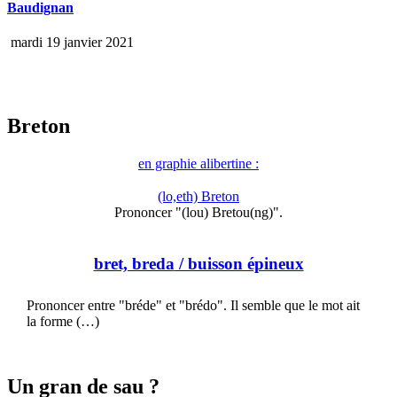
Baudignan
mardi 19 janvier 2021
Breton
en graphie alibertine :
(lo,eth) Breton
Prononcer "(lou) Bretou(ng)".
bret, breda
/ buisson épineux
Prononcer entre "bréde" et "brédo". Il semble que le mot ait
la forme (…)
Un gran de sau ?