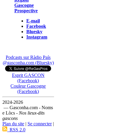
Gascogne
Prospective
E-mail
Facebook
Bluesky
Instagram
Podcasts sur Ràdio País
@gasconha.com (Bluesky)
Esprit GASCON
(Facebook)
Couleur Gascogne
(Facebook)
2024-2026
— Gasconha.com - Noms
e Lòcs -
Nos lieux-dits
gascons
Plan du site
|
Se connecter
|
RSS 2.0