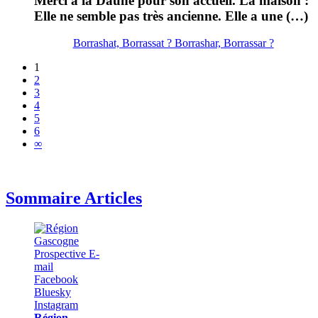
Merci à la Daune pour son accueil. La maison :
Elle ne semble pas très ancienne. Elle a une (…)
Borrashat, Borrassat ? Borrashar, Borrassar ?
1
2
3
4
5
6
∞
Sommaire Articles
Région