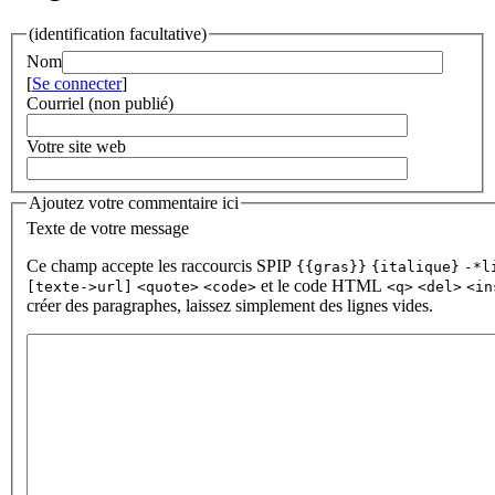
(identification facultative)
Nom
[
Se connecter
]
Courriel (non publié)
Votre site web
Ajoutez votre commentaire ici
Texte de votre message
Ce champ accepte les raccourcis SPIP
{{gras}}
{italique}
-*l
et le code HTML
[texte->url]
<quote>
<code>
<q>
<del>
<in
créer des paragraphes, laissez simplement des lignes vides.