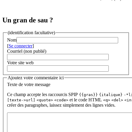
Un gran de sau ?
(identification facultative)
Nom
[
Se connecter
]
Courriel (non publié)
Votre site web
Ajoutez votre commentaire ici
Texte de votre message
Ce champ accepte les raccourcis SPIP
{{gras}}
{italique}
-*l
et le code HTML
[texte->url]
<quote>
<code>
<q>
<del>
<in
créer des paragraphes, laissez simplement des lignes vides.