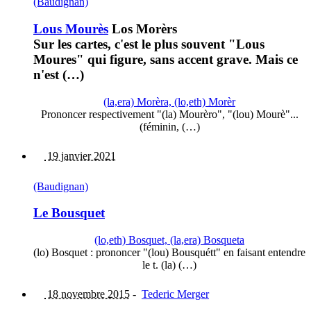
(Baudignan)
Lous Mourès
Los Morèrs
Sur les cartes, c'est le plus souvent "Lous
Moures" qui figure, sans accent grave. Mais ce
n'est (…)
(la,era) Morèra, (lo,eth) Morèr
Prononcer respectivement "(la) Mourèro", "(lou) Mourè"...
(féminin, (…)
19 janvier 2021
(Baudignan)
Le Bousquet
(lo,eth) Bosquet, (la,era) Bosqueta
(lo) Bosquet : prononcer "(lou) Bousquétt" en faisant entendre
le t. (la) (…)
18 novembre 2015
-
Tederic Merger