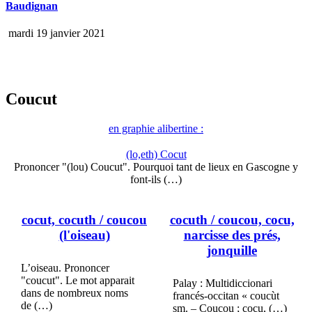
Baudignan
mardi 19 janvier 2021
Coucut
en graphie alibertine :
(lo,eth) Cocut
Prononcer "(lou) Coucut". Pourquoi tant de lieux en Gascogne y
font-ils (…)
cocut, cocuth
/ coucou
cocuth
/ coucou, cocu,
(l'oiseau)
narcisse des prés,
jonquille
L’oiseau. Prononcer
"coucut". Le mot apparait
Palay : Multidiccionari
dans de nombreux noms
francés-occitan « coucùt
de (…)
sm. – Coucou ; cocu, (…)