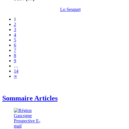
Lo Sesquet
1
2
3
4
5
6
7
8
9
…
14
∞
Sommaire Articles