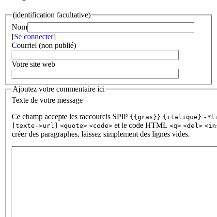
(identification facultative)
Nom
[
Se connecter
]
Courriel (non publié)
Votre site web
Ajoutez votre commentaire ici
Texte de votre message
Ce champ accepte les raccourcis SPIP
{{gras}}
{italique}
-*l
et le code HTML
[texte->url]
<quote>
<code>
<q>
<del>
<in
créer des paragraphes, laissez simplement des lignes vides.