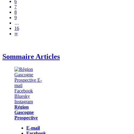
6
7
8
9
…
16
∞
Sommaire Articles
Région
Gascogne
Prospective
E-mail
Facebook