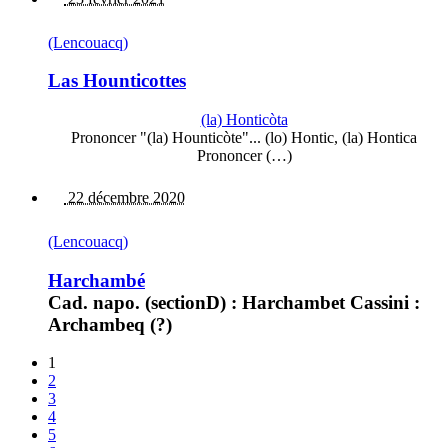
(Lencouacq)
Las Hounticottes
(la) Honticòta
Prononcer "(la) Hounticòte"... (lo) Hontic, (la) Hontica
Prononcer (…)
22 décembre 2020
(Lencouacq)
Harchambé
Cad. napo. (sectionD) : Harchambet Cassini :
Archambeq (?)
1
2
3
4
5