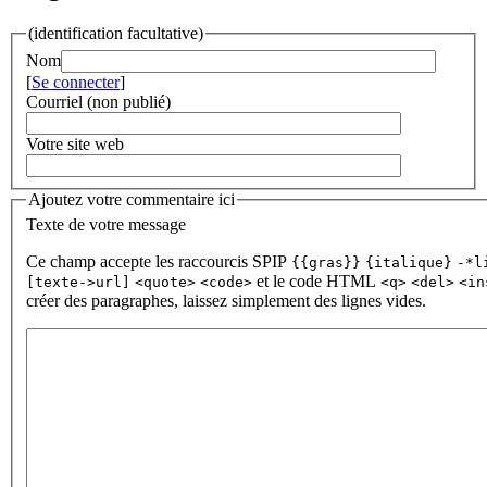
(identification facultative)
Nom
[
Se connecter
]
Courriel (non publié)
Votre site web
Ajoutez votre commentaire ici
Texte de votre message
Ce champ accepte les raccourcis SPIP
{{gras}}
{italique}
-*l
et le code HTML
[texte->url]
<quote>
<code>
<q>
<del>
<in
créer des paragraphes, laissez simplement des lignes vides.