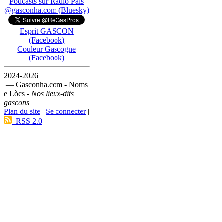
Podcasts sur Ràdio País
@gasconha.com (Bluesky)
Esprit GASCON
(Facebook)
Couleur Gascogne
(Facebook)
2024-2026
— Gasconha.com - Noms
e Lòcs -
Nos lieux-dits
gascons
Plan du site
|
Se connecter
|
RSS 2.0