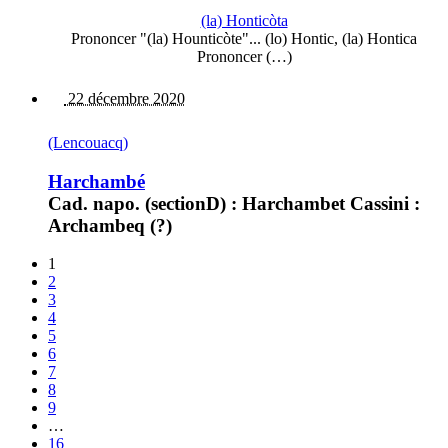
(la) Honticòta
Prononcer "(la) Hounticòte"... (lo) Hontic, (la) Hontica
Prononcer (…)
22 décembre 2020
(Lencouacq)
Harchambé
Cad. napo. (sectionD) : Harchambet Cassini :
Archambeq (?)
1
2
3
4
5
6
7
8
9
…
16