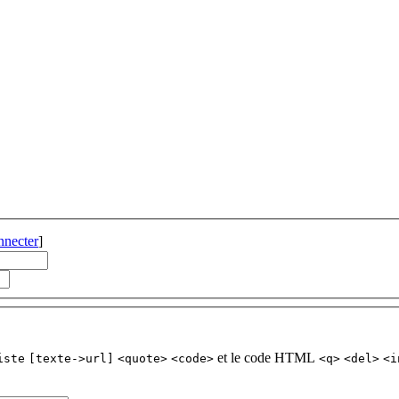
nnecter
]
et le code HTML
iste
[texte->url]
<quote>
<code>
<q>
<del>
<i