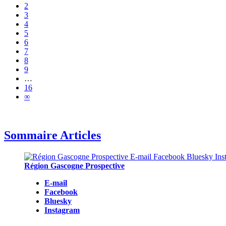
2
3
4
5
6
7
8
9
…
16
∞
Sommaire Articles
Région Gascogne Prospective
E-mail
Facebook
Bluesky
Instagram