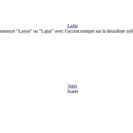
Lajús
ononcer "Layus" ou "Lajus" avec l’accent tonique sur la deuxième syl
Joret
Joaret