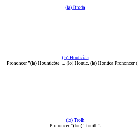
(la) Broda
(la) Honticòta
Prononcer "(la) Hounticòte"... (lo) Hontic, (la) Hontica Prononcer 
(lo) Trolh
Prononcer "(lou) Trouilh".