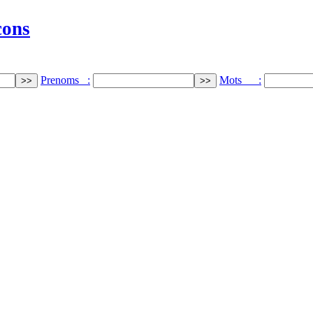
cons
Prenoms :
Mots :