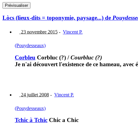
Lòcs (lieux-dits = toponymie, paysage...) de
Pouydess
23 novembre 2015
-
Vincent P.
(Pouydesseaux)
Corbleu
Corbluc (?)
/
Courbluc (?)
Je n'ai découvert l'existence de ce hameau, avec 
24 juillet 2008
-
Vincent P.
(Pouydesseaux)
Tchic à Tchic
Chic a Chic