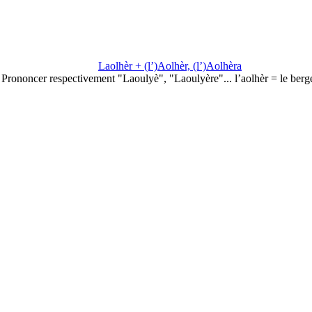
Laolhèr + (l’)Aolhèr, (l’)Aolhèra
Prononcer respectivement "Laoulyè", "Laoulyère"... l’aolhèr = le berg