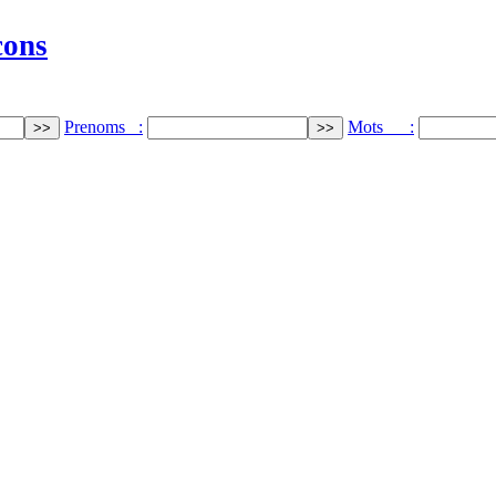
cons
Prenoms :
Mots :