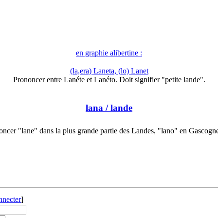
en graphie alibertine :
(la,era) Laneta, (lo) Lanet
Prononcer entre Lanéte et Lanéto. Doit signifier "petite lande".
lana
/ lande
oncer "lane" dans la plus grande partie des Landes, "lano" en Gascogn
nnecter
]