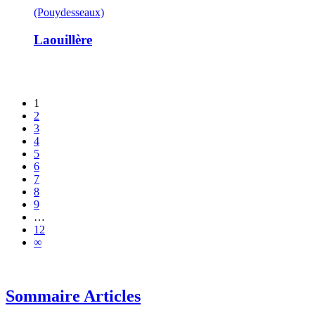
(Pouydesseaux)
Laouillère
1
2
3
4
5
6
7
8
9
…
12
∞
Sommaire Articles