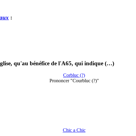
eaux
:
église, qu'au bénéfice de l'A65, qui indique (…)
Corbluc (?)
Prononcer "Courbluc (?)"
Chic a Chic