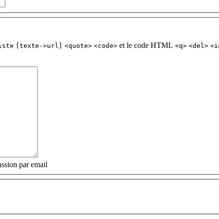
et le code HTML
iste
[texte->url]
<quote>
<code>
<q>
<del>
<i
ssion par email