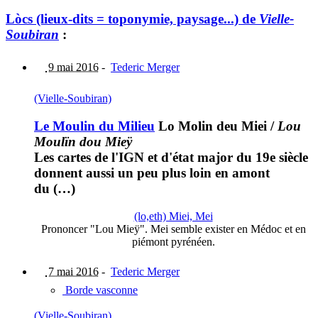
Lòcs (lieux-dits = toponymie, paysage...) de
Vielle-
Soubiran
:
9 mai 2016
-
Tederic Merger
(Vielle-Soubiran)
Le Moulin du Milieu
Lo Molin deu Miei
/
Lou
Moulïn dou Mieÿ
Les cartes de l'IGN et d'état major du 19e siècle
donnent aussi un peu plus loin en amont
du (…)
(lo,eth) Miei, Mei
Prononcer "Lou Mieÿ". Mei semble exister en Médoc et en
piémont pyrénéen.
7 mai 2016
-
Tederic Merger
Borde vasconne
(Vielle-Soubiran)