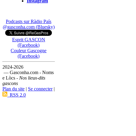
Instagram
Podcasts sur Ràdio País
@gasconha.com (Bluesky)
Esprit GASCON
(Facebook)
Couleur Gascogne
(Facebook)
2024-2026
— Gasconha.com - Noms
e Lòcs -
Nos lieux-dits
gascons
Plan du site
|
Se connecter
|
RSS 2.0