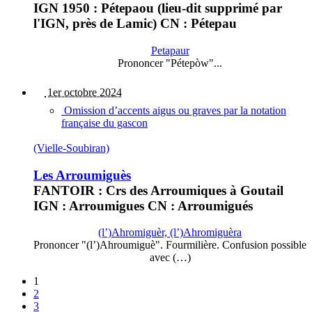
IGN 1950 : Pétepaou (lieu-dit supprimé par
l'IGN, près de Lamic) CN : Pétepau
Petapaur
Prononcer "Pétepòw"...
1er octobre 2024
Omission d’accents aigus ou graves par la notation
française du gascon
(Vielle-Soubiran)
Les Arroumiguès
FANTOIR : Crs des Arroumiques à Goutail
IGN : Arroumigues CN : Arroumigués
(l’)Ahromiguèr, (l’)Ahromiguèra
Prononcer "(l’)Ahroumiguè". Fourmilière. Confusion possible
avec (…)
1
2
3