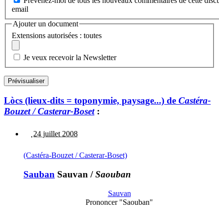
Prévenez-moi de tous les nouveaux commentaires de cette discu
email
Ajouter un document
Extensions autorisées : toutes
Je veux recevoir la Newsletter
Lòcs (lieux-dits = toponymie, paysage...) de
Castéra-
Bouzet / Casterar-Boset
:
24 juillet 2008
(Castéra-Bouzet / Casterar-Boset)
Sauban
Sauvan
/
Saouban
Sauvan
Prononcer "Saouban"