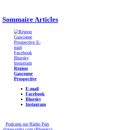
Sommaire Articles
Région
Gascogne
Prospective
E-mail
Facebook
Bluesky
Instagram
Podcasts sur Ràdio País
@gasconha.com (Bluesky)