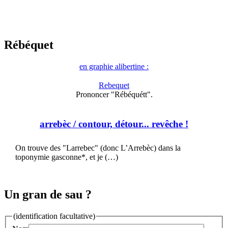
Rébéquet
en graphie alibertine :
Rebequet
Prononcer "Rébéquétt".
arrebèc
/ contour, détour... revêche !
On trouve des "Larrebec" (donc L’Arrebèc) dans la
toponymie gasconne*, et je (…)
Un gran de sau ?
(identification facultative)