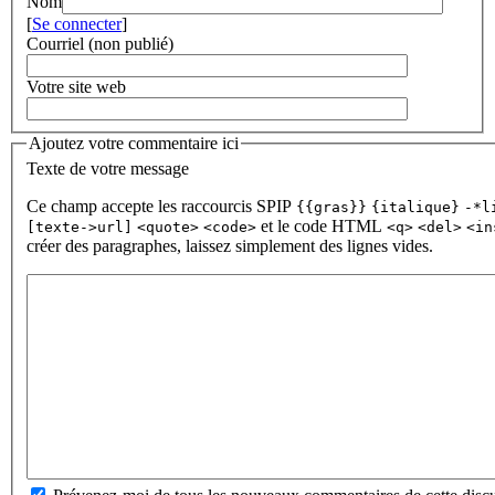
Nom
[
Se connecter
]
Courriel (non publié)
Votre site web
Ajoutez votre commentaire ici
Texte de votre message
Ce champ accepte les raccourcis SPIP
{{gras}}
{italique}
-*l
et le code HTML
[texte->url]
<quote>
<code>
<q>
<del>
<in
créer des paragraphes, laissez simplement des lignes vides.