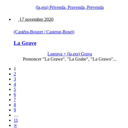
(la,era) Privenda, Pravenda, Prevenda
17 novembre 2020
(Castéra-Bouzet / Casterar-Boset)
La Grave
Lagrava + (la,era) Grava
Prononcer "La Grawe", "La Grabe", "La Grawo"...
1
2
3
4
5
6
7
8
9
…
11
∞