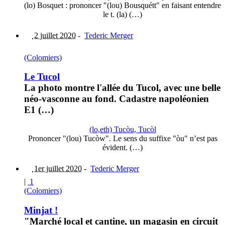
(lo) Bosquet : prononcer "(lou) Bousquétt" en faisant entendre
le t. (la) (…)
2 juillet 2020
-
Tederic Merger
(Colomiers)
Le Tucol
La photo montre l'allée du Tucol, avec une belle
néo-vasconne au fond. Cadastre napoléonien
E1 (…)
(lo,eth) Tucòu, Tucòl
Prononcer "(lou) Tucòw". Le sens du suffixe "òu" n’est pas
évident. (…)
1er juillet 2020
-
Tederic Merger
|
1
(Colomiers)
Minjat !
"Marché local et cantine, un magasin en circuit