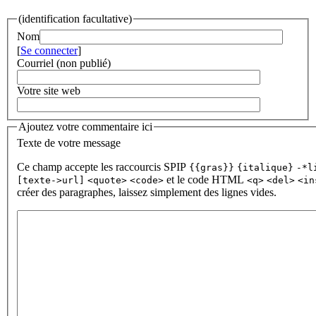
(identification facultative)
Nom
[
Se connecter
]
Courriel (non publié)
Votre site web
Ajoutez votre commentaire ici
Texte de votre message
Ce champ accepte les raccourcis SPIP
{{gras}}
{italique}
-*l
et le code HTML
[texte->url]
<quote>
<code>
<q>
<del>
<in
créer des paragraphes, laissez simplement des lignes vides.