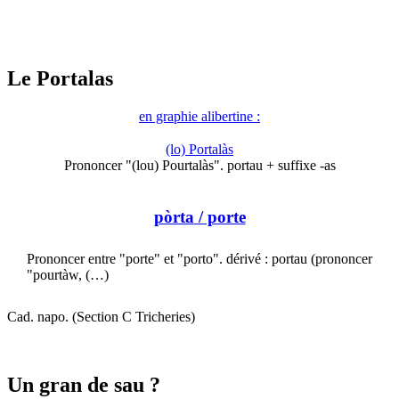
Le Portalas
en graphie alibertine :
(lo) Portalàs
Prononcer "(lou) Pourtalàs". portau + suffixe -as
pòrta
/ porte
Prononcer entre "porte" et "porto". dérivé : portau (prononcer
"pourtàw, (…)
Cad. napo. (Section C Tricheries)
Un gran de sau ?