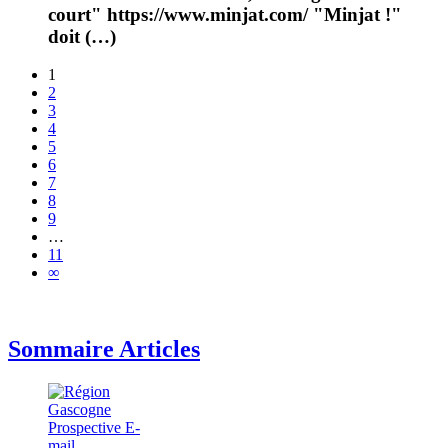
court" https://www.minjat.com/ "Minjat !"
doit (…)
1
2
3
4
5
6
7
8
9
…
11
∞
Sommaire Articles