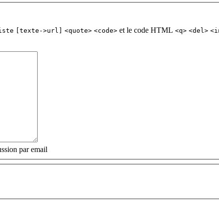
et le code HTML
iste
[texte->url]
<quote>
<code>
<q>
<del>
<i
ssion par email