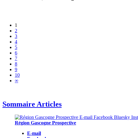
1
2
3
4
5
6
7
8
9
10
∞
Sommaire Articles
Région Gascogne Prospective
E-mail