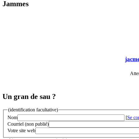
Jammes
jacm
Atte
Un gran de sau ?
(identification facultative)
Nom
[
Se co
Courriel (non publié)
Votre site web