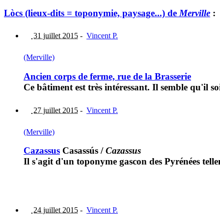
Lòcs (lieux-dits = toponymie, paysage...) de
Merville
:
31 juillet 2015
-
Vincent P.
(Merville)
Ancien corps de ferme, rue de la Brasserie
Ce bâtiment est très intéressant. Il semble qu'il 
27 juillet 2015
-
Vincent P.
(Merville)
Cazassus
Casassús
/
Cazassus
Il s'agit d'un toponyme gascon des Pyrénées telle
24 juillet 2015
-
Vincent P.