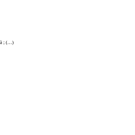
à ; (…)