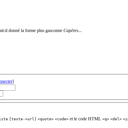
urait-il donné la forme plus gasconne
Capères
...
nnecter
]
et le code HTML
iste
[texte->url]
<quote>
<code>
<q>
<del>
<i