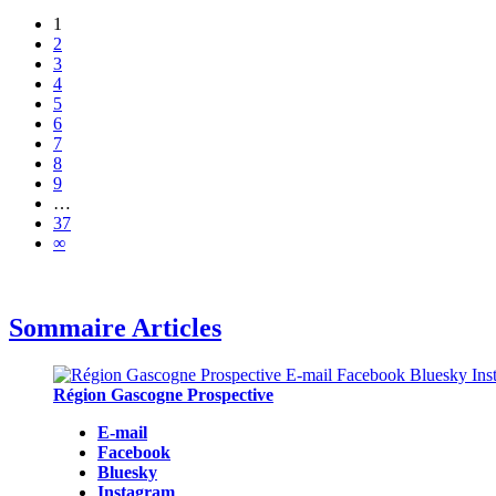
1
2
3
4
5
6
7
8
9
…
37
∞
Sommaire Articles
Région Gascogne Prospective
E-mail
Facebook
Bluesky
Instagram