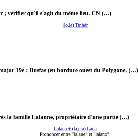
 ; vérifier qu'il s'agit du même lieu. CN (…)
(lo,le) Tinhèr
major 19e : Dusfas (en bordure ouest du Polygone, (…)
s la famille Lalanne, propriétaire d'une partie (…)
Lalana + (la,era) Lana
Prononcer entre "lalane" et "lalano".