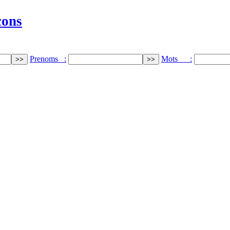
cons
Prenoms :
Mots :