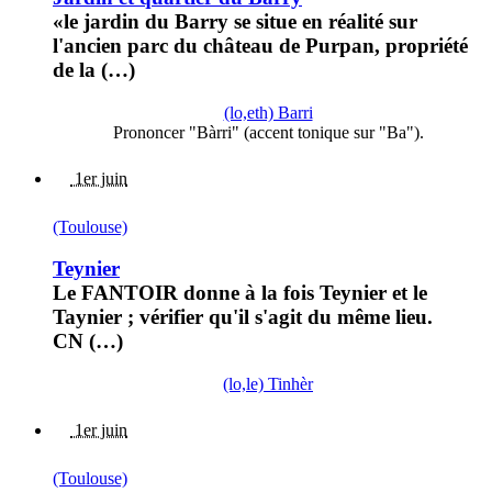
«le jardin du Barry se situe en réalité sur
l'ancien parc du château de Purpan, propriété
de la (…)
(lo,eth) Barri
Prononcer "Bàrri" (accent tonique sur "Ba").
1er juin
(Toulouse)
Teynier
Le FANTOIR donne à la fois Teynier et le
Taynier ; vérifier qu'il s'agit du même lieu.
CN (…)
(lo,le) Tinhèr
1er juin
(Toulouse)