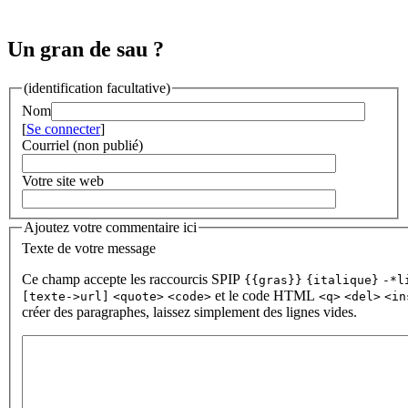
Un gran de sau ?
(identification facultative)
Nom
[
Se connecter
]
Courriel (non publié)
Votre site web
Ajoutez votre commentaire ici
Texte de votre message
Ce champ accepte les raccourcis SPIP
{{gras}}
{italique}
-*l
et le code HTML
[texte->url]
<quote>
<code>
<q>
<del>
<in
créer des paragraphes, laissez simplement des lignes vides.