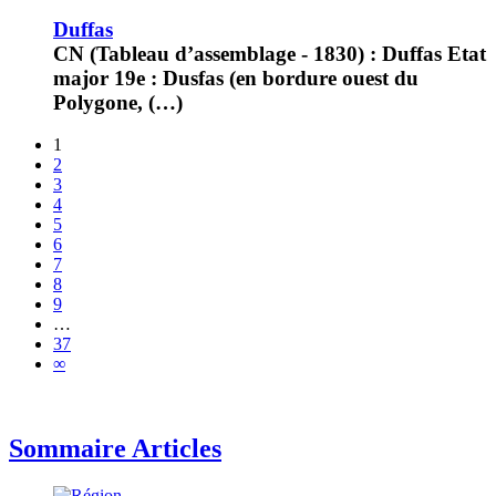
Duffas
CN (Tableau d’assemblage - 1830) : Duffas Etat
major 19e : Dusfas (en bordure ouest du
Polygone, (…)
1
2
3
4
5
6
7
8
9
…
37
∞
Sommaire Articles