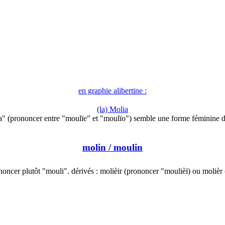
en graphie alibertine :
(la) Molia
a" (prononcer entre "moulïe" et "moulïo") semble une forme féminine 
molin
/ moulin
noncer plutôt "mouli". dérivés : molièir (prononcer "moulièï) ou molièr