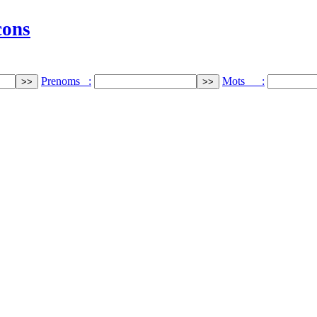
cons
Prenoms :
Mots :