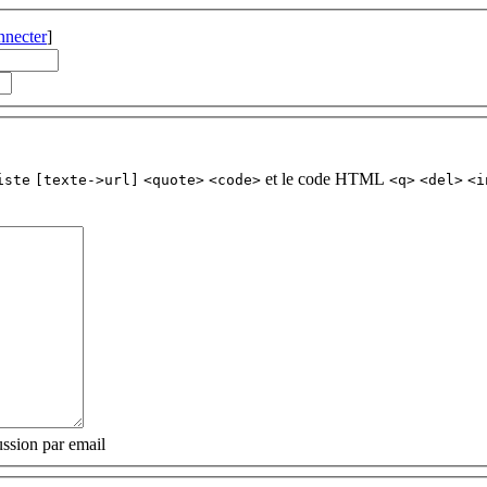
nnecter
]
et le code HTML
iste
[texte->url]
<quote>
<code>
<q>
<del>
<i
ssion par email