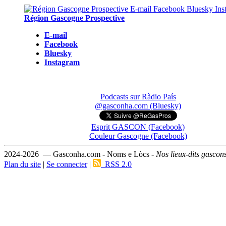
Région Gascogne Prospective
E-mail
Facebook
Bluesky
Instagram
Podcasts sur Ràdio País
@gasconha.com (Bluesky)
Esprit GASCON (Facebook)
Couleur Gascogne (Facebook)
2024-2026 — Gasconha.com - Noms e Lòcs -
Nos lieux-dits gascon
Plan du site
|
Se connecter
|
RSS 2.0