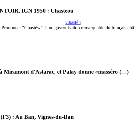
FANTOIR, IGN 1950 : Chasteou
Chastèu
Prononcer "Chastèw". Une gasconisation remarquable du français châ
?) à Miramont d'Astarac, et Palay donne «massèro (…)
. (F3) : Au Ban, Vignes-du-Ban