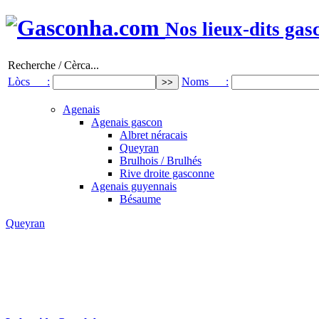
Nos lieux-dits gas
Recherche / Cèrca...
Lòcs :
Noms :
Agenais
Agenais gascon
Albret néracais
Queyran
Brulhois / Brulhés
Rive droite gasconne
Agenais guyennais
Bésaume
Queyran