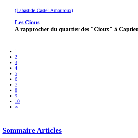
(Labastide-Castel-Amouroux)
Les Cious
A rapprocher du quartier des "Cioux" à Captie
1
2
3
4
5
6
7
8
9
10
∞
Sommaire Articles