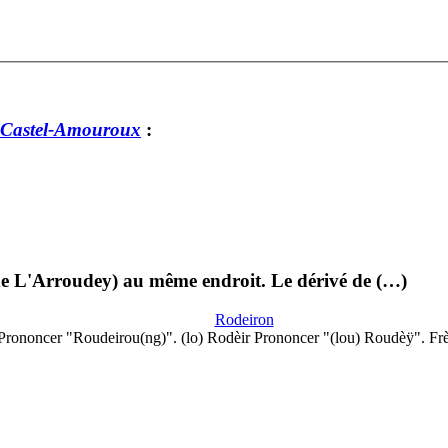
-Castel-Amouroux
:
e L'Arroudey) au même endroit. Le dérivé de (…)
Rodeiron
Prononcer "Roudeirou(ng)". (lo) Rodèir Prononcer "(lou) Roudèÿ". Fr