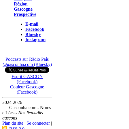
Région
Gascogne
Prospective
E-mail
Facebook
Bluesky
Instagram
Podcasts sur Ràdio País
@gasconha.com (Bluesky)
Esprit GASCON
(Facebook)
Couleur Gascogne
(Facebook)
2024-2026
— Gasconha.com - Noms
e Lòcs -
Nos lieux-dits
gascons
Plan du site
|
Se connecter
|
RSS 2.0