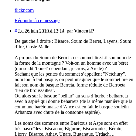
flickr.com
Répondre à ce message
#
Le 26 juin 2010 à 13:14
,
par
Vincent.P
De gauche à droite : Bisarce, Soum de Berret, Layens, Soum
d’Ire, Coste Malle.
A propos du Soum de Berret : ce sommet tire-t-il son nom de
la forme de la montagne ? Voit-on un homme avec un béret
(qui se dit ’bonet’ cependant, je crois, à Arette) ?
Sachant que les pentes du sommet s’appellent "Netchury",
nom tout à fait basque, on peut imaginer que le sommet tire en
fait son nom du basque Berreta, forme réduite de Berroeta
’lieu de broussailles’.
Ou alors sur le basque "belhar" au sens d’herbe : belharreta
avec h aspiré qui donne beharreta (de la même manière que la
commune barétounaise d’Ance est en fait le basque souletin
Arhantza avec chute de la consonne aspirée).
Les noms des sommets entre Barétous et Aspe sont en effet
très bascoïdes : Biscacou, Bigurne, Biscarroules, Bératu,
Liorry, Bisarce, Athay, Unars, Bugangue, Urdach, ...