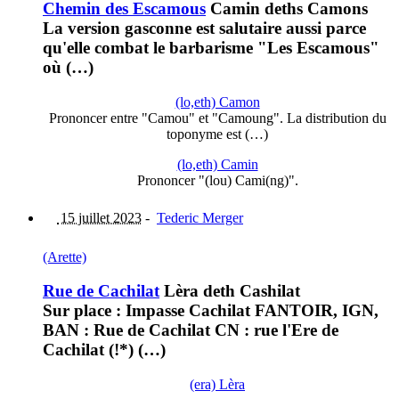
Chemin des Escamous
Camin deths Camons
La version gasconne est salutaire aussi parce
qu'elle combat le barbarisme "Les Escamous"
où (…)
(lo,eth) Camon
Prononcer entre "Camou" et "Camoung". La distribution du
toponyme est (…)
(lo,eth) Camin
Prononcer "(lou) Cami(ng)".
15 juillet 2023
-
Tederic Merger
(Arette)
Rue de Cachilat
Lèra deth Cashilat
Sur place : Impasse Cachilat FANTOIR, IGN,
BAN : Rue de Cachilat CN : rue l'Ere de
Cachilat (!*) (…)
(era) Lèra