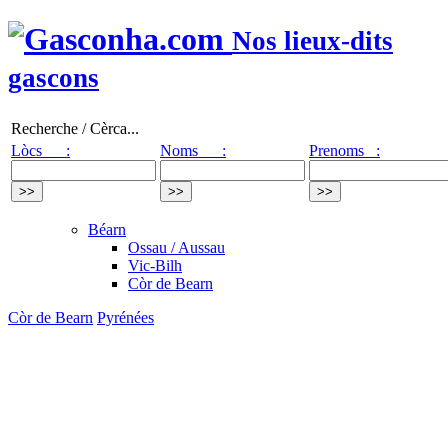
Nos lieux-dits
gascons
Recherche / Cèrca...
Lòcs :
Noms :
Prenoms :
Béarn
Ossau / Aussau
Vic-Bilh
Còr de Bearn
Còr de Bearn
Pyrénées