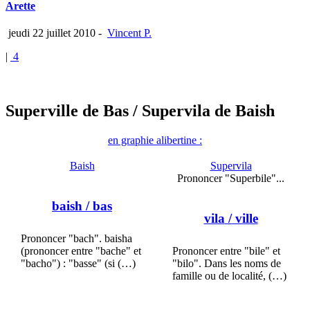
Arette
jeudi 22 juillet 2010
-
Vincent P.
|
4
Superville de Bas
/ Supervila de Baish
en graphie alibertine :
Baish
Supervila
Prononcer "Superbile"...
baish
/ bas
vila
/ ville
Prononcer "bach". baisha
(prononcer entre "bache" et
Prononcer entre "bile" et
"bacho") : "basse" (si (…)
"bilo". Dans les noms de
famille ou de localité, (…)