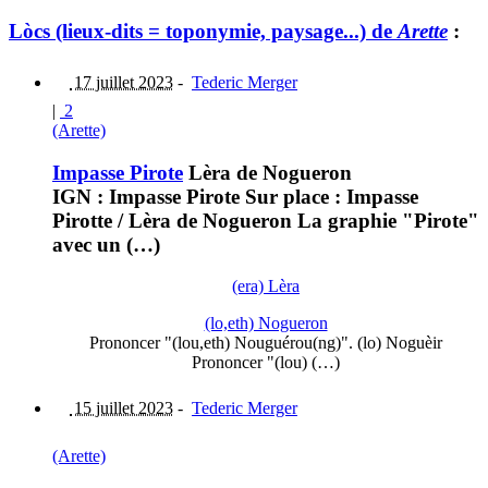
Lòcs (lieux-dits = toponymie, paysage...) de
Arette
:
17 juillet 2023
-
Tederic Merger
|
2
(Arette)
Impasse Pirote
Lèra de Nogueron
IGN : Impasse Pirote Sur place : Impasse
Pirotte / Lèra de Nogueron La graphie "Pirote"
avec un (…)
(era) Lèra
(lo,eth) Nogueron
Prononcer "(lou,eth) Nouguérou(ng)". (lo) Noguèir
Prononcer "(lou) (…)
15 juillet 2023
-
Tederic Merger
(Arette)