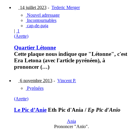
14 juillet 2023
-
Tederic Merger
Nouvel adressage
Incontournables
cap-de-paja
|
1
(Arette)
Quartier Létonne
Cette plaque nous indique que "Létonne", c'est
Era Letona (avec l'article pyrénéen), à
prononcer (…)
6 novembre 2013
-
Vincent P.
Pyrénées
(Arette)
Le Pic d’Anie
Eth Pic d'Ania
/
Ep Pic d'Anïo
Ania
Prononcer "Anïo".