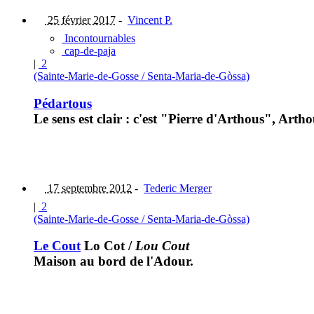
25 février 2017
-
Vincent P.
Incontournables
cap-de-paja
|
2
(Sainte-Marie-de-Gosse / Senta-Maria-de-Gòssa)
Pédartous
Le sens est clair : c'est "Pierre d'Arthous", Art
17 septembre 2012
-
Tederic Merger
|
2
(Sainte-Marie-de-Gosse / Senta-Maria-de-Gòssa)
Le Cout
Lo Cot
/
Lou Cout
Maison au bord de l'Adour.