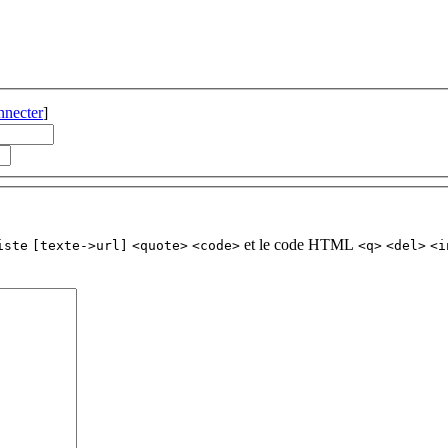
nnecter
]
et le code HTML
iste
[texte->url]
<quote>
<code>
<q>
<del>
<i