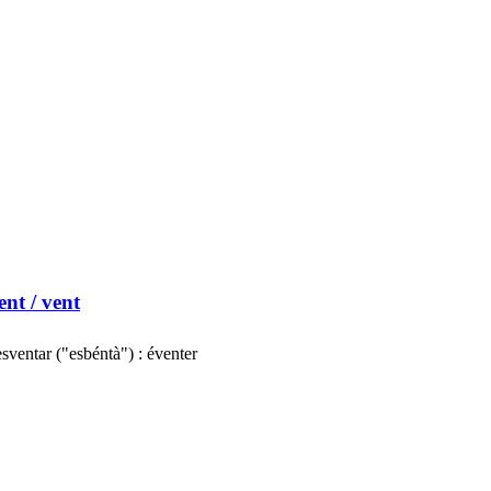
ent
/ vent
sventar ("esbéntà") : éventer