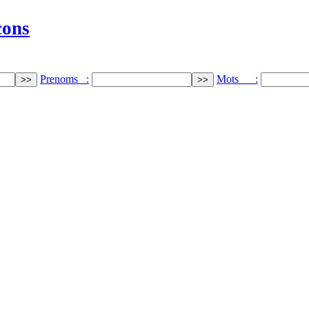
cons
Prenoms :
Mots :