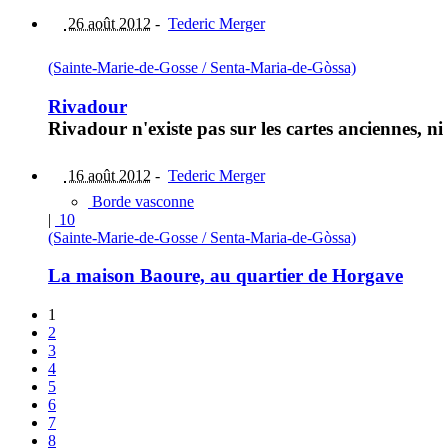
26 août 2012
-
Tederic Merger
(Sainte-Marie-de-Gosse / Senta-Maria-de-Gòssa)
Rivadour
Rivadour n'existe pas sur les cartes anciennes, n
16 août 2012
-
Tederic Merger
Borde vasconne
|
10
(Sainte-Marie-de-Gosse / Senta-Maria-de-Gòssa)
La maison Baoure, au quartier de Horgave
1
2
3
4
5
6
7
8