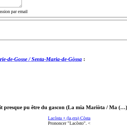
ssion par email
rie-de-Gosse / Senta-Maria-de-Gòssa
:
it presque pu être du gascon (La mia Mariòta / Ma (…
Lacòsta + (la,era) Còsta
Prononcer "Lacòsto". <