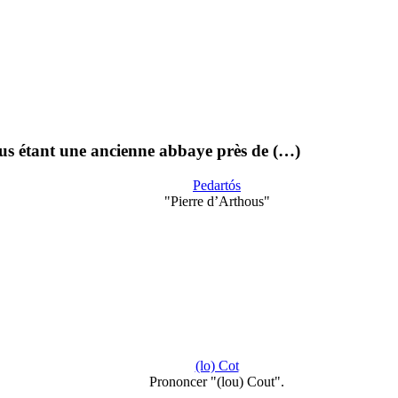
hous étant une ancienne abbaye près de (…)
Pedartós
"Pierre d’Arthous"
(lo) Cot
Prononcer "(lou) Cout".