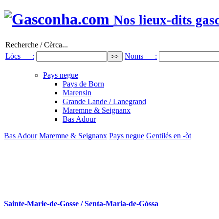
Nos lieux-dits gas
Recherche / Cèrca...
Lòcs :
Noms :
Pays negue
Pays de Born
Marensin
Grande Lande / Lanegrand
Maremne & Seignanx
Bas Adour
Bas Adour
Maremne & Seignanx
Pays negue
Gentilés en -òt
Sainte-Marie-de-Gosse / Senta-Maria-de-Gòssa