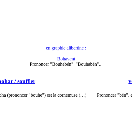
en graphie alibertine :
Bohavent
Prononcer "Bouhebén", "Bouhabén"...
bohar
/ souffler
v
oha (prononcer "bouhe") est la cornemuse (…)
Prononcer "bén". e