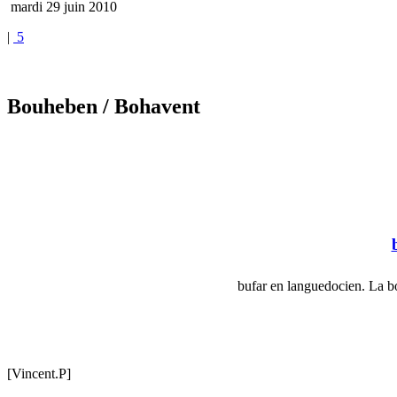
mardi 29 juin 2010
|
5
Bouheben
/ Bohavent
bufar en languedocien. La b
[Vincent.P]