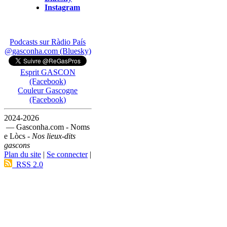
Instagram
Podcasts sur Ràdio País
@gasconha.com (Bluesky)
Esprit GASCON
(Facebook)
Couleur Gascogne
(Facebook)
2024-2026
— Gasconha.com - Noms
e Lòcs -
Nos lieux-dits
gascons
Plan du site
|
Se connecter
|
RSS 2.0