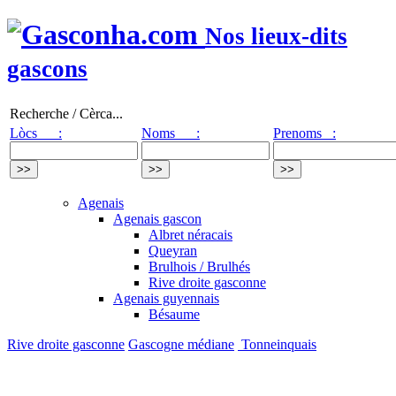
Nos lieux-dits
gascons
Recherche / Cèrca...
Lòcs :
Noms :
Prenoms :
Agenais
Agenais gascon
Albret néracais
Queyran
Brulhois / Brulhés
Rive droite gasconne
Agenais guyennais
Bésaume
Rive droite gasconne
Gascogne médiane
Tonneinquais