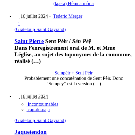
(la,era) Hèmna mòrta
16 juillet 2024
-
Tederic Merger
|
1
(Grateloup-Saint-Gayrand)
Saint Pierre
Sent Pèir
/
Sén Pèÿ
Dans l’enregistrement oral de M. et Mme
Léglise, au sujet des toponymes de la commune,
réalisé (…)
Sempèir + Sent Pèir
Probablement une concaténation de Sent Pèir. Donc
"Sempey" est la version (…)
16 juillet 2024
Incontournables
cap-de-paja
(Grateloup-Saint-Gayrand)
Jaquetendon