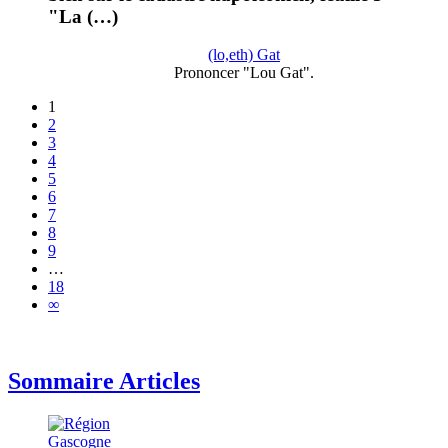
"La (…)
(lo,eth) Gat
Prononcer "Lou Gat".
1
2
3
4
5
6
7
8
9
…
18
∞
Sommaire Articles