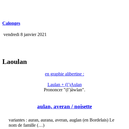
Calonges
vendredi 8 janvier 2021
Laoulan
en graphie alibertine :
Laulan + (l’)Aulan
Prononcer "(l’)àwlan".
aulan, averan
/ noisette
variantes : auran, aurana, averan, auglan (en Bordelais) Le
nom de famille (…)