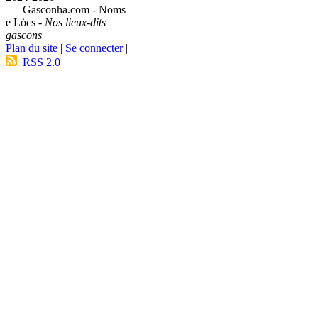
— Gasconha.com - Noms
e Lòcs -
Nos lieux-dits
gascons
Plan du site
|
Se connecter
|
RSS 2.0