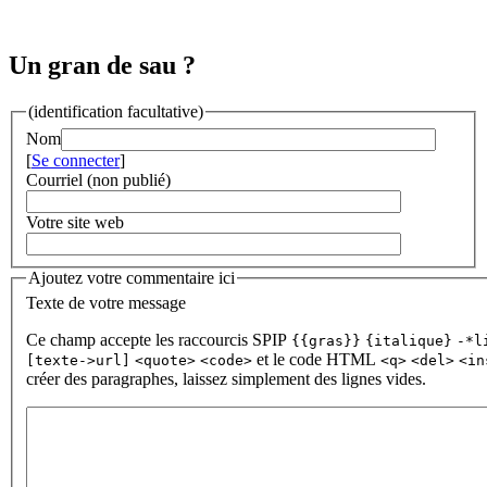
Un gran de sau ?
(identification facultative)
Nom
[
Se connecter
]
Courriel (non publié)
Votre site web
Ajoutez votre commentaire ici
Texte de votre message
Ce champ accepte les raccourcis SPIP
{{gras}}
{italique}
-*l
et le code HTML
[texte->url]
<quote>
<code>
<q>
<del>
<in
créer des paragraphes, laissez simplement des lignes vides.