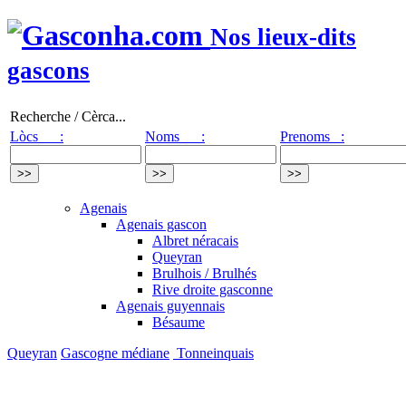
Nos lieux-dits
gascons
Recherche / Cèrca...
Lòcs :
Noms :
Prenoms :
Agenais
Agenais gascon
Albret néracais
Queyran
Brulhois / Brulhés
Rive droite gasconne
Agenais guyennais
Bésaume
Queyran
Gascogne médiane
Tonneinquais