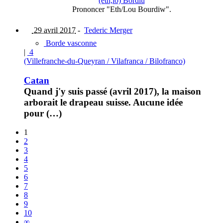
(eth,lo) Bordiu
Prononcer "Eth/Lou Bourdiw".
29 avril 2017
-
Tederic Merger
Borde vasconne
|
4
(Villefranche-du-Queyran / Vilafranca / Bilofranco)
Catan
Quand j'y suis passé (avril 2017), la maison
arborait le drapeau suisse. Aucune idée
pour (…)
1
2
3
4
5
6
7
8
9
10
∞