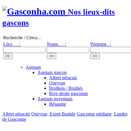
Nos lieux-dits
gascons
Recherche / Cèrca...
Lòcs :
Noms :
Prenoms :
Agenais
Agenais gascon
Albret néracais
Queyran
Brulhois / Brulhés
Rive droite gasconne
Agenais guyennais
Bésaume
Albret néracais
Queyran
Esprit Bastide
Gascogne médiane
Landes
de Gascogne