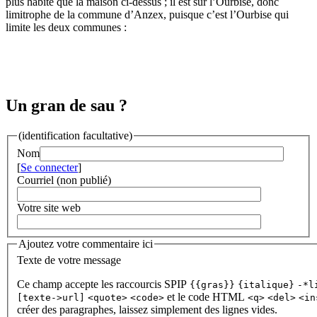
plus habité que la maison ci-dessus ; il est sur l’Ourbise, donc
limitrophe de la commune d’Anzex, puisque c’est l’Ourbise qui
limite les deux communes :
Un gran de sau ?
(identification facultative)
Nom
[
Se connecter
]
Courriel (non publié)
Votre site web
Ajoutez votre commentaire ici
Texte de votre message
Ce champ accepte les raccourcis SPIP
{{gras}}
{italique}
-*l
et le code HTML
[texte->url]
<quote>
<code>
<q>
<del>
<in
créer des paragraphes, laissez simplement des lignes vides.