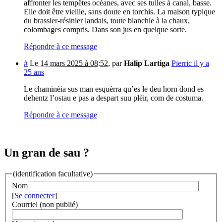
affronter les tempêtes océanes, avec ses tuiles à canal, basse.
Elle doit être vieille, sans doute en torchis. La maison typique
du brassier-résinier landais, toute blanchie à la chaux,
colombages compris. Dans son jus en quelque sorte.
Répondre à ce message
#
Le 14 mars 2025 à 08:52
,
par
Halip Lartiga
Pierric il y a
25 ans
Le chaminèia sus man esquèrra qu’es le deu horn dond es
dehentz l’ostau e pas a despart suu plèir, com de costuma.
Répondre à ce message
Un gran de sau ?
(identification facultative)
Nom
[
Se connecter
]
Courriel (non publié)