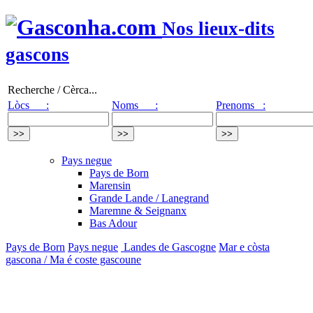
Nos lieux-dits
gascons
Recherche / Cèrca...
Lòcs :
Noms :
Prenoms :
Pays negue
Pays de Born
Marensin
Grande Lande / Lanegrand
Maremne & Seignanx
Bas Adour
Pays de Born
Pays negue
Landes de Gascogne
Mar e còsta
gascona / Ma é coste gascoune