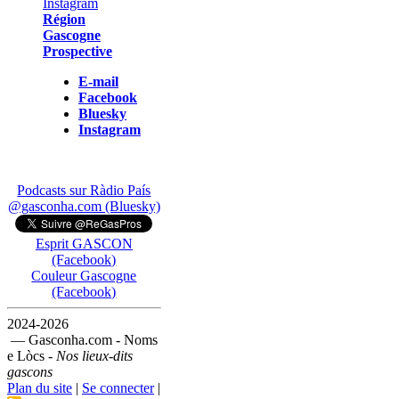
Région
Gascogne
Prospective
E-mail
Facebook
Bluesky
Instagram
Podcasts sur Ràdio País
@gasconha.com (Bluesky)
Esprit GASCON
(Facebook)
Couleur Gascogne
(Facebook)
2024-2026
— Gasconha.com - Noms
e Lòcs -
Nos lieux-dits
gascons
Plan du site
|
Se connecter
|