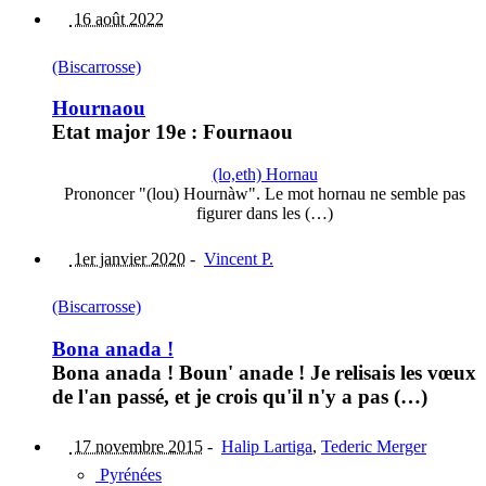
16 août 2022
(Biscarrosse)
Hournaou
Etat major 19e : Fournaou
(lo,eth) Hornau
Prononcer "(lou) Hournàw". Le mot hornau ne semble pas
figurer dans les (…)
1er janvier 2020
-
Vincent P.
(Biscarrosse)
Bona anada !
Bona anada ! Boun' anade ! Je relisais les vœux
de l'an passé, et je crois qu'il n'y a pas (…)
17 novembre 2015
-
Halip Lartiga
,
Tederic Merger
Pyrénées