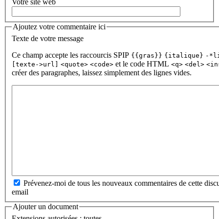
Votre site web
Ajoutez votre commentaire ici
Texte de votre message
Ce champ accepte les raccourcis SPIP
{{gras}}
{italique}
-*l
et le code HTML
[texte->url]
<quote>
<code>
<q>
<del>
<in
créer des paragraphes, laissez simplement des lignes vides.
Prévenez-moi de tous les nouveaux commentaires de cette discu
email
Ajouter un document
Extensions autorisées : toutes