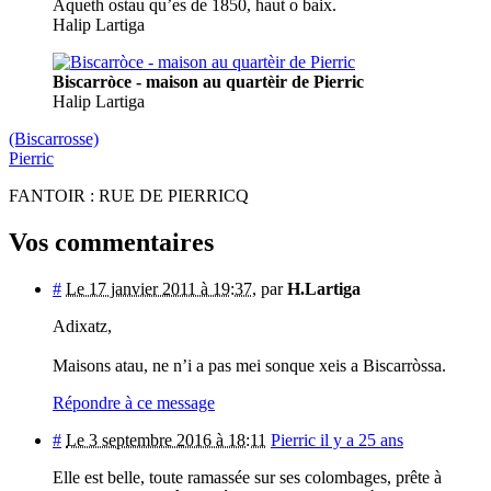
Aqueth ostau qu’es de 1850, haut o baix.
Halip Lartiga
Biscarròce - maison au quartèir de Pierric
Halip Lartiga
(Biscarrosse)
Pierric
FANTOIR : RUE DE PIERRICQ
Vos commentaires
#
Le 17 janvier 2011 à 19:37
,
par
H.Lartiga
Adixatz,
Maisons atau, ne n’i a pas mei sonque xeis a Biscarròssa.
Répondre à ce message
#
Le 3 septembre 2016 à 18:11
Pierric il y a 25 ans
Elle est belle, toute ramassée sur ses colombages, prête à