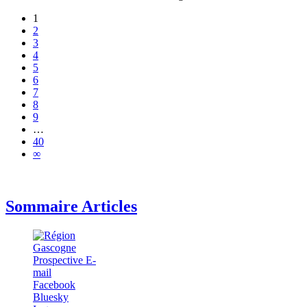
1
2
3
4
5
6
7
8
9
…
40
∞
Sommaire Articles