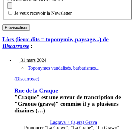
Je veux recevoir la Newsletter
Lòcs (lieux-dits = toponymie, paysage...) de
Biscarrosse
:
31 mars 2024
Toponymes vandalisés, barbarismes...
(Biscarrosse)
Rue de la Craque
"Craque" est une erreur de trancription de
"Graoue (grave)" commise il y a plusieurs
dizaines (…)
Lagrava + (la,era) Grava
Prononcer "La Grawe", "La Grabe", "La Grawo"...