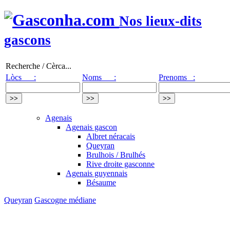
Nos lieux-dits
gascons
Recherche / Cèrca...
Lòcs :
Noms :
Prenoms :
Agenais
Agenais gascon
Albret néracais
Queyran
Brulhois / Brulhés
Rive droite gasconne
Agenais guyennais
Bésaume
Queyran
Gascogne médiane