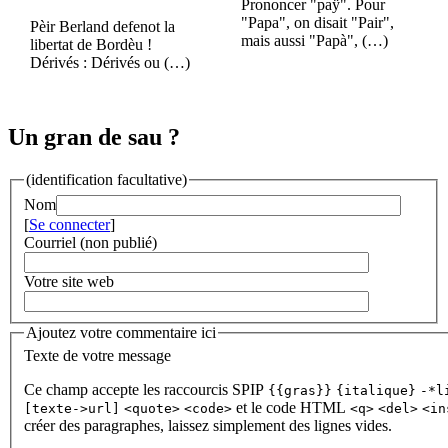
Prononcer "paÿ". Pour
"Papa", on disait "Pair",
Pèir Berland defenot la
mais aussi "Papà", (…)
libertat de Bordèu !
Dérivés : Dérivés ou (…)
Un gran de sau ?
(identification facultative)
Nom
[
Se connecter
]
Courriel (non publié)
Votre site web
Ajoutez votre commentaire ici
Texte de votre message
Ce champ accepte les raccourcis SPIP
{{gras}}
{italique}
-*l
et le code HTML
[texte->url]
<quote>
<code>
<q>
<del>
<in
créer des paragraphes, laissez simplement des lignes vides.