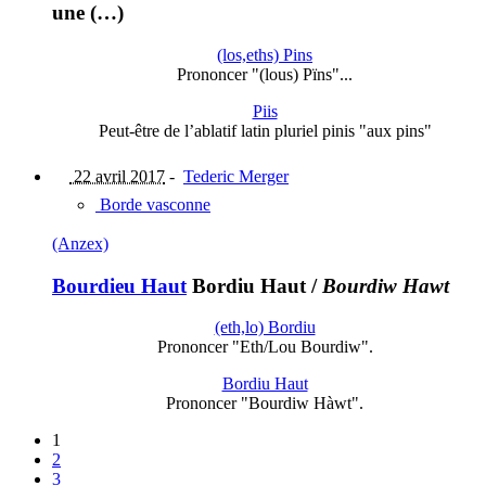
une (…)
(los,eths) Pins
Prononcer "(lous) Pïns"...
Piis
Peut-être de l’ablatif latin pluriel pinis "aux pins"
22 avril 2017
-
Tederic Merger
Borde vasconne
(Anzex)
Bourdieu Haut
Bordiu Haut
/
Bourdiw Hawt
(eth,lo) Bordiu
Prononcer "Eth/Lou Bourdiw".
Bordiu Haut
Prononcer "Bourdiw Hàwt".
1
2
3