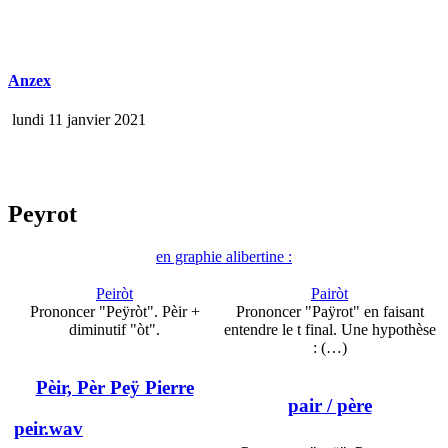
Anzex
lundi 11 janvier 2021
Peyrot
en graphie alibertine :
Peiròt
Pairòt
Prononcer "Peÿròt". Pèir +
Prononcer "Paÿrot" en faisant
diminutif "òt".
entendre le t final. Une hypothèse
: (…)
Pèir, Pèr Peÿ Pierre
pair
/ père
peir.wav