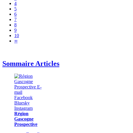
4
5
6
7
8
9
10
∞
Sommaire Articles
Région
Gascogne
Prospective