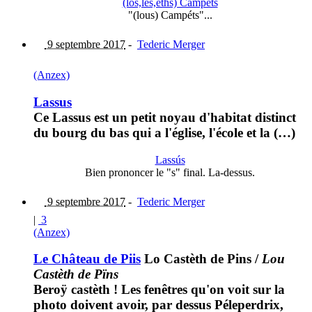
(los,les,eths) Campets
"(lous) Campéts"...
9 septembre 2017
-
Tederic Merger
(Anzex)
Lassus
Ce Lassus est un petit noyau d'habitat distinct
du bourg du bas qui a l'église, l'école et la (…)
Lassús
Bien prononcer le "s" final. La-dessus.
9 septembre 2017
-
Tederic Merger
|
3
(Anzex)
Le Château de Piis
Lo Castèth de Pins
/
Lou
Castèth de Pïns
Beroÿ castèth ! Les fenêtres qu'on voit sur la
photo doivent avoir, par dessus Péleperdrix,