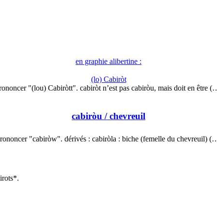
en graphie alibertine :
(lo) Cabiròt
rononcer "(lou) Cabiròtt". cabiròt n’est pas cabiròu, mais doit en être (
cabiròu
/ chevreuil
rononcer "cabiròw". dérivés : cabiròla : biche (femelle du chevreuil) (
irots*.