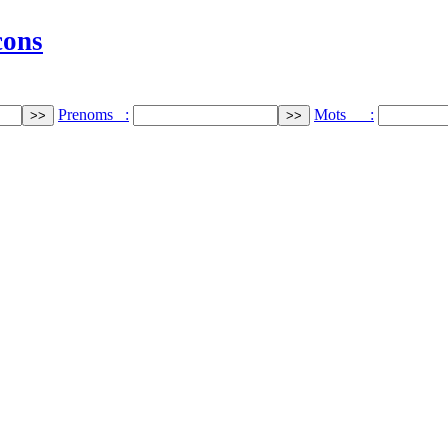
cons
Prenoms :
Mots :