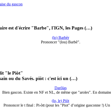
çaise du gascon
ire est d'écrire "Barbe", l'IGN, les Pages (…)
(lo) Barbèr
Prononcer "(lou) Barbè".
it "le Piòt"
ousain ou du Savés. piòt : c'est ici un (…)
Daròlas
Bien gascon. Existe en NF et NL, de même que "aroles". En domain
(lo, le) Piòt
Prononcer le t final : Pi-òtt (pour les "Piot" d’origine gasconne !) U