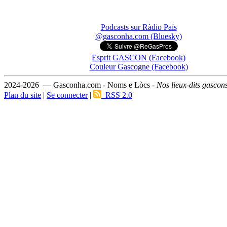
Podcasts sur Ràdio País
@gasconha.com (Bluesky)
Esprit GASCON (Facebook)
Couleur Gascogne (Facebook)
2024-2026 — Gasconha.com - Noms e Lòcs -
Nos lieux-dits gascon
Plan du site
|
Se connecter
|
RSS 2.0