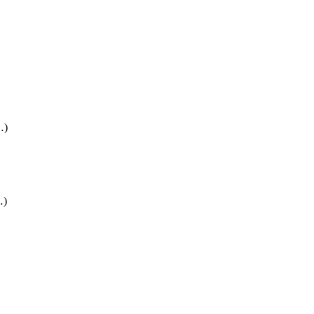
…)
…)