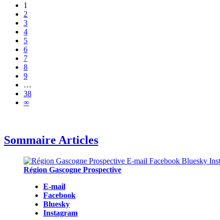
1
2
3
4
5
6
7
8
9
…
38
∞
Sommaire Articles
Région Gascogne Prospective
E-mail
Facebook
Bluesky
Instagram