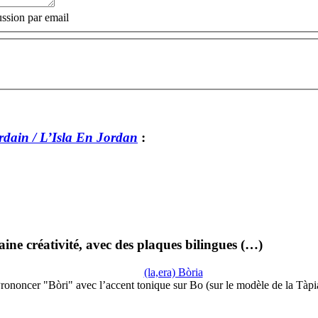
ssion par email
rdain / L’Isla En Jordan
:
ine créativité, avec des plaques bilingues (…)
(la,era) Bòria
rononcer "Bòri" avec l’accent tonique sur Bo (sur le modèle de la Tàpi