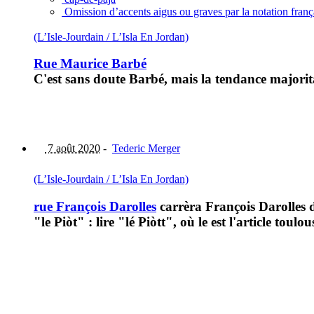
Omission d’accents aigus ou graves par la notation fran
(L’Isle-Jourdain / L’Isla En Jordan)
Rue Maurice Barbé
C'est sans doute Barbé, mais la tendance majorita
7 août 2020
-
Tederic Merger
(L’Isle-Jourdain / L’Isla En Jordan)
rue François Darolles
carrèra François Darolles d
"le Piòt" : lire "lé Piòtt", où le est l'article toul