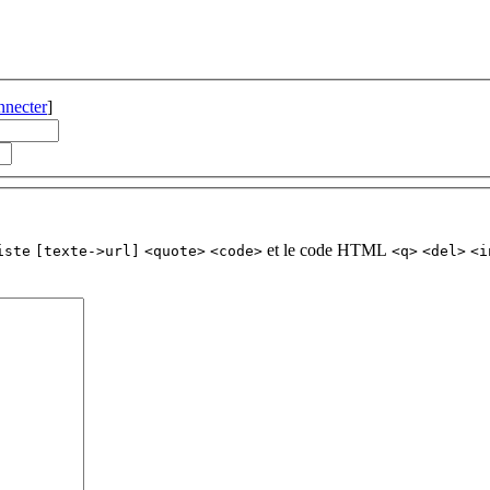
nnecter
]
et le code HTML
iste
[texte->url]
<quote>
<code>
<q>
<del>
<i