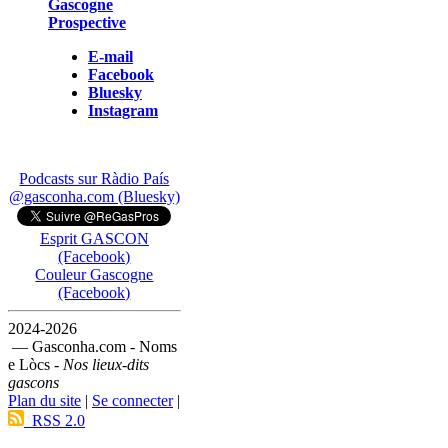
Gascogne
Prospective
E-mail
Facebook
Bluesky
Instagram
Podcasts sur Ràdio País
@gasconha.com (Bluesky)
Esprit GASCON
(Facebook)
Couleur Gascogne
(Facebook)
2024-2026
— Gasconha.com - Noms
e Lòcs -
Nos lieux-dits
gascons
Plan du site
|
Se connecter
|
RSS 2.0