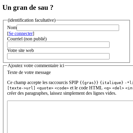
Un gran de sau ?
(identification facultative)
Nom
[
Se connecter
]
Courriel (non publié)
Votre site web
Ajoutez votre commentaire ici
Texte de votre message
Ce champ accepte les raccourcis SPIP
{{gras}}
{italique}
-*l
et le code HTML
[texte->url]
<quote>
<code>
<q>
<del>
<in
créer des paragraphes, laissez simplement des lignes vides.