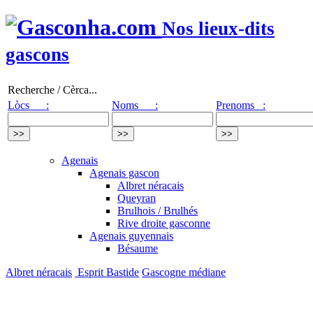
Nos lieux-dits
gascons
Recherche / Cèrca...
Lòcs :
Noms :
Prenoms :
Agenais
Agenais gascon
Albret néracais
Queyran
Brulhois / Brulhés
Rive droite gasconne
Agenais guyennais
Bésaume
Albret néracais
Esprit Bastide
Gascogne médiane