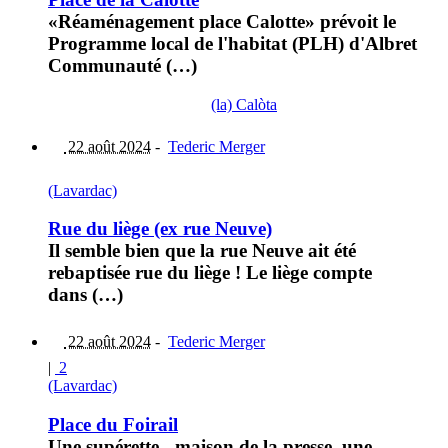
«Réaménagement place Calotte» prévoit le
Programme local de l'habitat (PLH) d'Albret
Communauté (…)
(la) Calòta
22 août 2024
-
Tederic Merger
(Lavardac)
Rue du liège (ex rue Neuve)
Il semble bien que la rue Neuve ait été
rebaptisée rue du liège ! Le liège compte
dans (…)
22 août 2024
-
Tederic Merger
|
2
(Lavardac)
Place du Foirail
Une supérette - maison de la presse, une