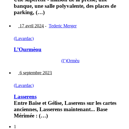
banque, une salle polyvalente, des places de
parking, (…)
17 avril 2024
-
Tederic Merger
(Lavardac)
L’Ourmèou
(l’)Ormèu
6 septembre 2023
(Lavardac)
Lasserens
Entre Baïse et Gélise, Laserens sur les cartes
anciennes, Lasserens maintenant... Base
Mérimée : (…)
1