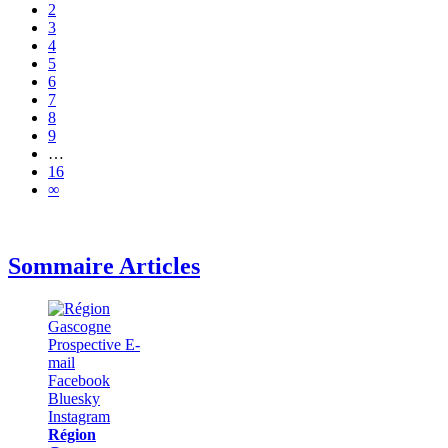
2
3
4
5
6
7
8
9
…
16
∞
Sommaire Articles
Région