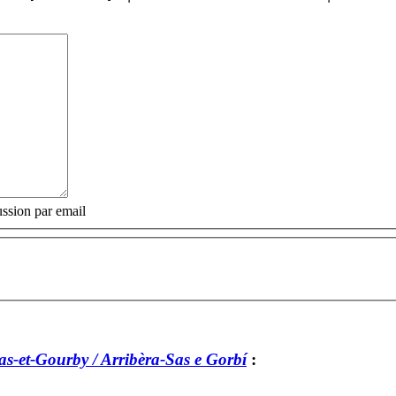
ssion par email
as-et-Gourby / Arribèra-Sas e Gorbí
: