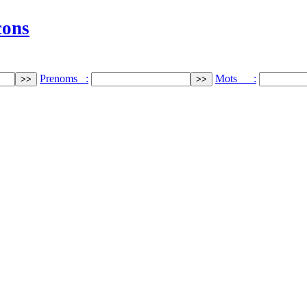
cons
Prenoms :
Mots :