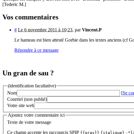
[Tederic M.]
Vos commentaires
#
Le 6 novembre 2011 à 10:23
,
par
Vincent.P
Le hameau est bien attesté Gorbie dans les textes anciens (cf 
Répondre à ce message
Un gran de sau ?
(identification facultative)
Nom
[
Se co
Courriel (non publié)
Votre site web
Ajoutez votre commentaire ici
Texte de votre message
Ce champ accepte les raccourcis SPIP
{{gras}}
{italique}
-*l