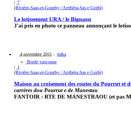
|
7
(Rivière-Saas-et-Gourby / Arribèra-Sas e Gorbí)
Le lotissement URA / le Bignaou
J'ai pris en photo ce panneau annonçant le lotiss
4 novembre 2011
-
mika
Borde vasconne
|
1
(Rivière-Saas-et-Gourby / Arribèra-Sas e Gorbí)
Maison au croisement des routes du Pourrut et 
carrères dou Pourrut e de Manestau
FANTOIR : RTE DE MANESTRAOU (et pas Man