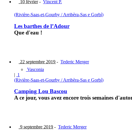
10 février
-
Vincent P.
(Rivière-Saas-et-Gourby / Arribèra-Sas e Gorbí)
Les barthes de l’Adour
Que d'eau !
22 septembre 2019
-
Tederic Merger
Vasconia
|
1
(Rivière-Saas-et-Gourby / Arribèra-Sas e Gorbí)
Camping Lou Bascou
A ce jour, vous avez encore trois semaines d'aut
9 septembre 2019
-
Tederic Merger