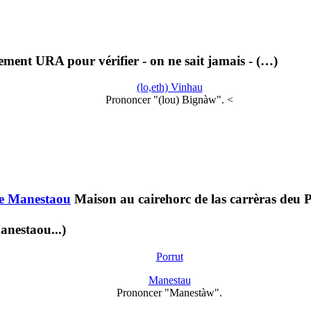
ement URA pour vérifier - on ne sait jamais - (…)
(lo,eth) Vinhau
Prononcer "(lou) Bignàw". <
de Manestaou
Maison au cairehorc de las carrèras deu 
estaou...)
Porrut
Manestau
Prononcer "Manestàw".