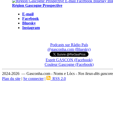
Région Gascogne Prospective
E-mail
Facebook
Bluesky
Instagram
Podcasts sur Ràdio País
@gasconha.com (Bluesky)
Esprit GASCON (Facebook)
Couleur Gascogne (Facebook)
2024-2026 — Gasconha.com - Noms e Lòcs -
Nos lieux-dits gascon
Plan du site
|
Se connecter
|
RSS 2.0