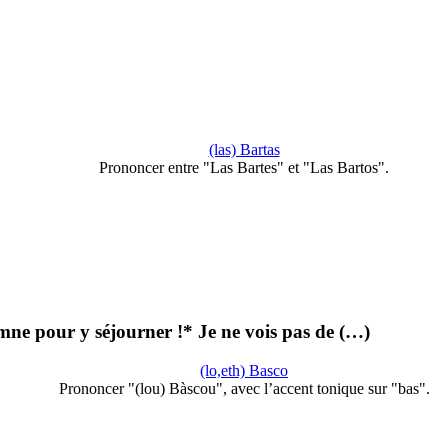
(las) Bartas
Prononcer entre "Las Bartes" et "Las Bartos".
omne pour y séjourner !* Je ne vois pas de (…)
(lo,eth) Basco
Prononcer "(lou) Bàscou", avec l’accent tonique sur "bas".