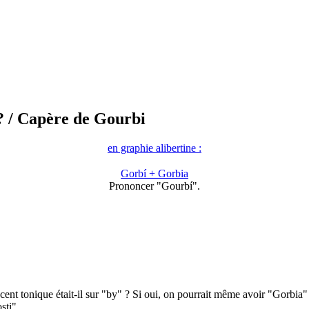
?
/ Capère de Gourbi
en graphie alibertine :
Gorbí + Gorbia
Prononcer "Gourbí".
tonique était-il sur "by" ? Si oui, on pourrait même avoir "Gorbia" en g
ti"...