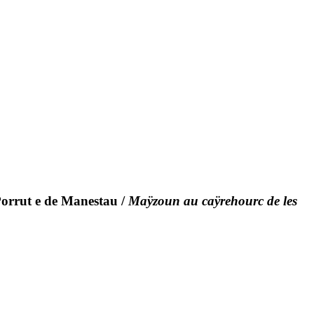
Porrut e de Manestau
/
Maÿzoun au caÿrehourc de les