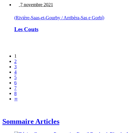
7 novembre 2021
(Rivière-Saas-et-Gourby / Arribèra-Sas e Gorbí)
Les Couts
1
2
3
4
5
6
7
8
∞
Sommaire Articles