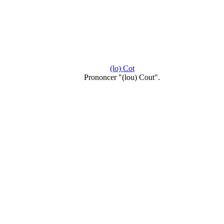
(lo) Cot
Prononcer "(lou) Cout".