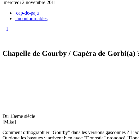
mercredi 2 novembre 2011
cap-de-paja
Incontournables
|
1
Chapelle de Gourby
/ Capèra de Gorbi(a) 
Du 13eme siécle
[Mika]
Comment orthographier "Gourby" dans les versions gasconnes ? L’accent 
Quoique les basques y arrivent bien avec "Donostia" prononcé "Donos