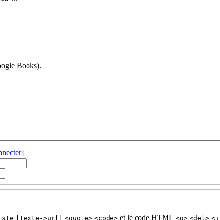
Google Books).
nnecter
]
et le code HTML
iste
[texte->url]
<quote>
<code>
<q>
<del>
<i