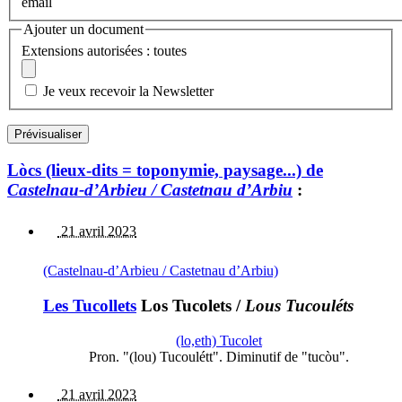
email
Ajouter un document
Extensions autorisées : toutes
Je veux recevoir la Newsletter
Lòcs (lieux-dits = toponymie, paysage...) de
Castelnau-d’Arbieu / Castetnau d’Arbiu
:
21 avril 2023
(Castelnau-d’Arbieu / Castetnau d’Arbiu)
Les Tucollets
Los Tucolets
/
Lous Tucouléts
(lo,eth) Tucolet
Pron. "(lou) Tucoulétt". Diminutif de "tucòu".
21 avril 2023