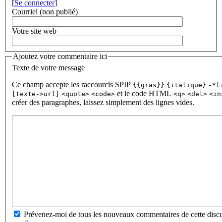
[
Se connecter
]
Courriel (non publié)
Votre site web
Ajoutez votre commentaire ici
Texte de votre message
Ce champ accepte les raccourcis SPIP
{{gras}}
{italique}
-*l
et le code HTML
[texte->url]
<quote>
<code>
<q>
<del>
<in
créer des paragraphes, laissez simplement des lignes vides.
Prévenez-moi de tous les nouveaux commentaires de cette discu