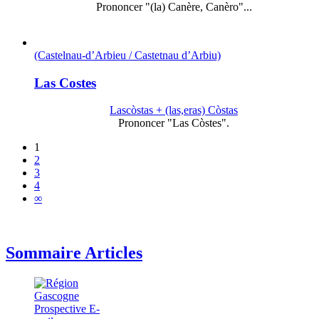
Prononcer "(la) Canère, Canèro"...
(Castelnau-d’Arbieu / Castetnau d’Arbiu)
Las Costes
Lascòstas + (las,eras) Còstas
Prononcer "Las Còstes".
1
2
3
4
∞
Sommaire Articles