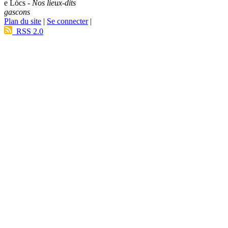
e Lòcs -
Nos lieux-dits
gascons
Plan du site
|
Se connecter
|
RSS 2.0