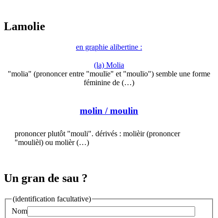
Lamolie
en graphie alibertine :
(la) Molia
"molia" (prononcer entre "moulïe" et "moulïo") semble une forme
féminine de (…)
molin
/ moulin
prononcer plutôt "mouli". dérivés : molièir (prononcer
"moulièï) ou molièr (…)
Un gran de sau ?
(identification facultative)
Nom