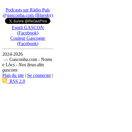
Podcasts sur Ràdio País
@gasconha.com (Bluesky)
Esprit GASCON
(Facebook)
Couleur Gascogne
(Facebook)
2024-2026
— Gasconha.com - Noms
e Lòcs -
Nos lieux-dits
gascons
Plan du site
|
Se connecter
|
RSS 2.0