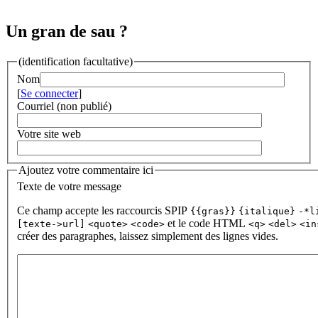
Un gran de sau ?
(identification facultative)
Nom
[
Se connecter
]
Courriel (non publié)
Votre site web
Ajoutez votre commentaire ici
Texte de votre message
Ce champ accepte les raccourcis SPIP
{{gras}}
{italique}
-*l
et le code HTML
[texte->url]
<quote>
<code>
<q>
<del>
<in
créer des paragraphes, laissez simplement des lignes vides.