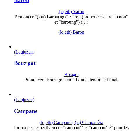
Baron
(lo,eth) Varon
Prononcer "(lou) Barou(ng)". varon (prononcer entre "barou"
et "baroung") (…)
(lo,eth) Baron
(Laujuzan)
Bouzigot
Bosigòt
Prononcer "Bouzigòt" en faisant entendre le t final.
(Laujuzan)
Campane
(lo,eth) Campanèr, (la) Campanèra
Prononcer respectivement "campanè" et "campanère" pour les