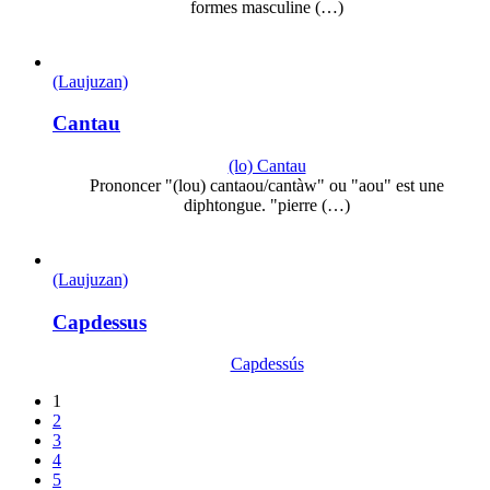
formes masculine (…)
(Laujuzan)
Cantau
(lo) Cantau
Prononcer "(lou) cantaou/cantàw" ou "aou" est une
diphtongue. "pierre (…)
(Laujuzan)
Capdessus
Capdessús
1
2
3
4
5