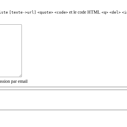
et le code HTML
iste
[texte->url]
<quote>
<code>
<q>
<del>
<i
ssion par email