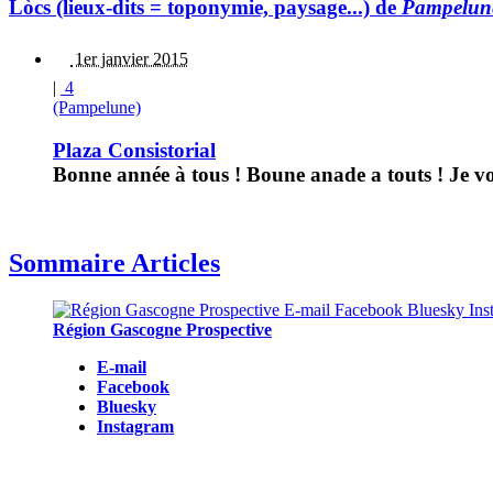
Lòcs (lieux-dits = toponymie, paysage...) de
Pampelun
1er janvier 2015
|
4
(Pampelune)
Plaza Consistorial
Bonne année à tous ! Boune anade a touts ! Je vo
Sommaire Articles
Région Gascogne Prospective
E-mail
Facebook
Bluesky
Instagram