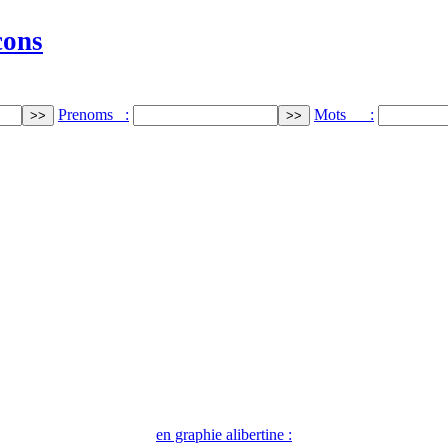
cons
Prenoms :
Mots :
en graphie alibertine :