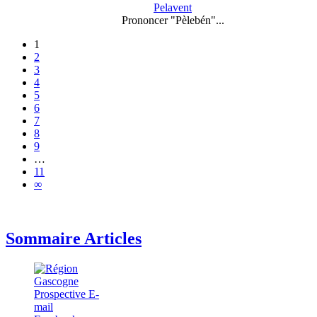
Pelavent
Prononcer "Pèlebén"...
1
2
3
4
5
6
7
8
9
…
11
∞
Sommaire Articles