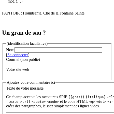
mot. (…)
FANTOIR : Hountsante, Che de la Fontaine Sainte
Un gran de sau ?
(identification facultative)
Nom
[
Se connecter
]
Courriel (non publié)
Votre site web
Ajoutez votre commentaire ici
Texte de votre message
Ce champ accepte les raccourcis SPIP
{{gras}}
{italique}
-*l
et le code HTML
[texte->url]
<quote>
<code>
<q>
<del>
<in
créer des paragraphes, laissez simplement des lignes vides.