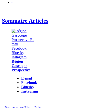
∞
Sommaire Articles
Région
Gascogne
Prospective
E-mail
Facebook
Bluesky
Instagram
Podcasts sur Ràdio País