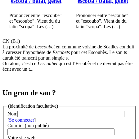
escoba
/ balai, genêt
escoba
/ balai, genêt
Prononcer entre "escoube"
Prononcer entre "escoube"
et "escoubo". Vient du du
et "escoubo". Vient du du
latin "scopa". Les (…)
latin "scopa". Les (…)
CN (B1)
La proximité de
Lescoubet
en commune voisine de Séailles conduit
à caresser l’hypothèse de
Escobets
pour cet Escoubès. Le son ts
aurait été transcrit par un simple s.
Ou alors, c’est ce
Lescoubet
qui est l’Escobèr et ne devrait pas être
écrit avec un t...
Un gran de sau ?
(identification facultative)
Nom
[
Se connecter
]
Courriel (non publié)
Votre site web