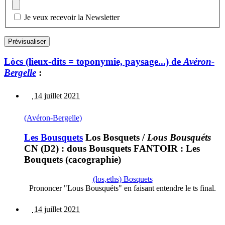
Je veux recevoir la Newsletter
Lòcs (lieux-dits = toponymie, paysage...) de
Avéron-
Bergelle
:
14 juillet 2021
(Avéron-Bergelle)
Les Bousquets
Los Bosquets
/
Lous Bousquéts
CN (D2) : dous Bousquets FANTOIR : Les
Bouquets (cacographie)
(los,eths) Bosquets
Prononcer "Lous Bousquéts" en faisant entendre le ts final.
14 juillet 2021