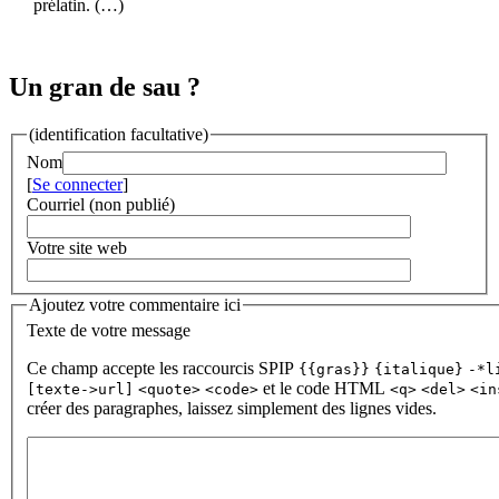
prélatin. (…)
Un gran de sau ?
(identification facultative)
Nom
[
Se connecter
]
Courriel (non publié)
Votre site web
Ajoutez votre commentaire ici
Texte de votre message
Ce champ accepte les raccourcis SPIP
{{gras}}
{italique}
-*l
et le code HTML
[texte->url]
<quote>
<code>
<q>
<del>
<in
créer des paragraphes, laissez simplement des lignes vides.