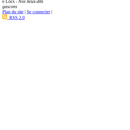
e Lòcs -
Nos lieux-dits
gascons
Plan du site
|
Se connecter
|
RSS 2.0