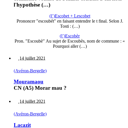
l'hypothèse (…)
(l’)Escobet + Lescobet
Prononcer "escoubét" en faisant entendre le t final. Selon J.
Tosti : (…)
(l’)Escobèr
Pron. "Escoubè" Au sujet de Escoubès, nom de commune : «
Pourquoi aller (…)
14 juillet 2021
(Avéron-Bergelle)
Mouramaou
CN (A5) Morar mau ?
14 juillet 2021
(Avéron-Bergelle)
Lacazit