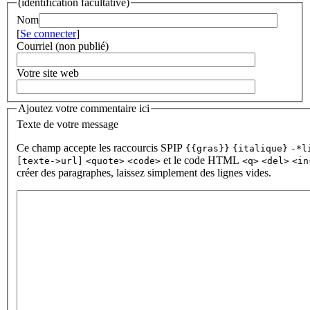
(identification facultative)
Nom
[
Se connecter
]
Courriel (non publié)
Votre site web
Ajoutez votre commentaire ici
Texte de votre message
Ce champ accepte les raccourcis SPIP
{{gras}}
{italique}
-*l
et le code HTML
[texte->url]
<quote>
<code>
<q>
<del>
<in
créer des paragraphes, laissez simplement des lignes vides.