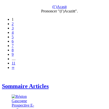
(l’)Acasit
Prononcer "(l’)Acazitt".
1
2
3
4
5
6
7
8
9
…
11
∞
Sommaire Articles