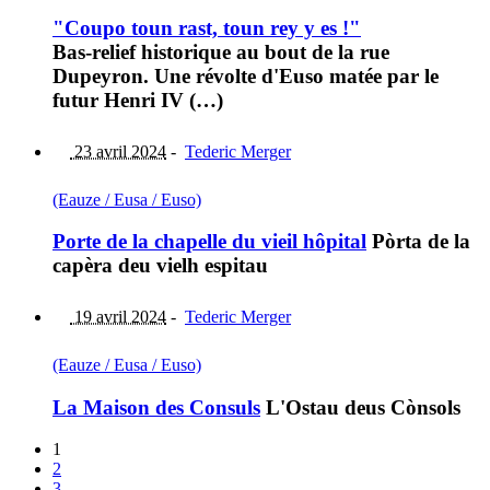
"Coupo toun rast, toun rey y es !"
Bas-relief historique au bout de la rue
Dupeyron. Une révolte d'Euso matée par le
futur Henri IV (…)
23 avril 2024
-
Tederic Merger
(Eauze / Eusa / Euso)
Porte de la chapelle du vieil hôpital
Pòrta de la
capèra deu vielh espitau
19 avril 2024
-
Tederic Merger
(Eauze / Eusa / Euso)
La Maison des Consuls
L'Ostau deus Cònsols
1
2
3