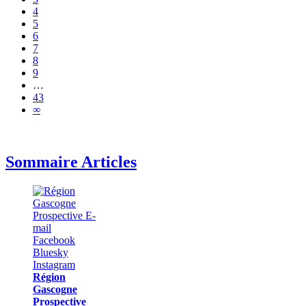
4
5
6
7
8
9
…
43
∞
Sommaire Articles
Région
Gascogne
Prospective