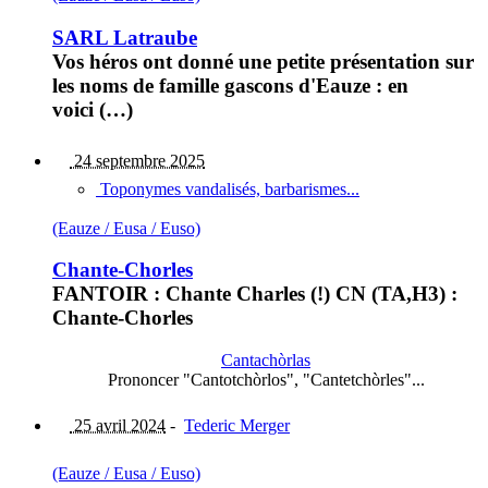
SARL Latraube
Vos héros ont donné une petite présentation sur
les noms de famille gascons d'Eauze : en
voici (…)
24 septembre 2025
Toponymes vandalisés, barbarismes...
(Eauze / Eusa / Euso)
Chante-Chorles
FANTOIR : Chante Charles (!) CN (TA,H3) :
Chante-Chorles
Cantachòrlas
Prononcer "Cantotchòrlos", "Cantetchòrles"...
25 avril 2024
-
Tederic Merger
(Eauze / Eusa / Euso)