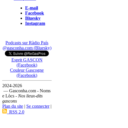
E-mail
Facebook
Bluesky
Instagram
Podcasts sur Ràdio País
@gasconha.com (Bluesky)
Esprit GASCON
(Facebook)
Couleur Gascogne
(Facebook)
2024-2026
— Gasconha.com - Noms
e Lòcs -
Nos lieux-dits
gascons
Plan du site
|
Se connecter
|
RSS 2.0