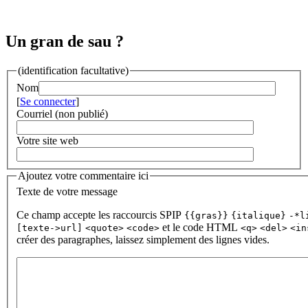
Un gran de sau ?
(identification facultative)
Nom
[
Se connecter
]
Courriel (non publié)
Votre site web
Ajoutez votre commentaire ici
Texte de votre message
Ce champ accepte les raccourcis SPIP
{{gras}}
{italique}
-*l
et le code HTML
[texte->url]
<quote>
<code>
<q>
<del>
<in
créer des paragraphes, laissez simplement des lignes vides.