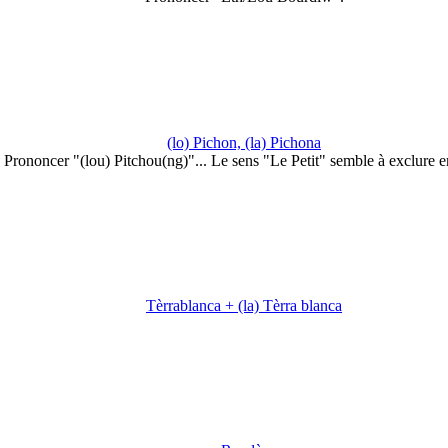
(lo) Pichon, (la) Pichona
Prononcer "(lou) Pitchou(ng)"... Le sens "Le Petit" semble à exclure 
Tèrrablanca + (la) Tèrra blanca