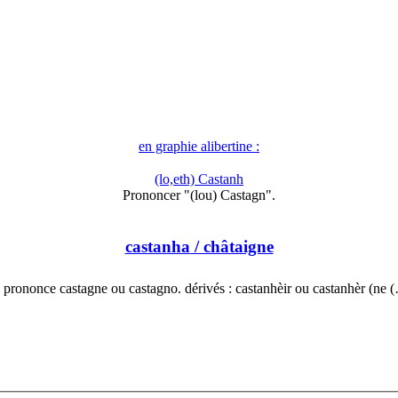
en graphie alibertine :
(lo,eth) Castanh
Prononcer "(lou) Castagn".
castanha
/ châtaigne
 prononce castagne ou castagno. dérivés : castanhèir ou castanhèr (ne 