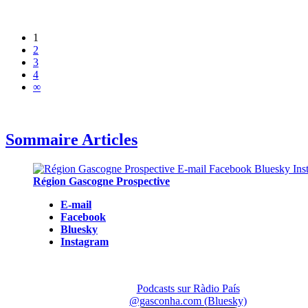
1
2
3
4
∞
Sommaire Articles
Région Gascogne Prospective
E-mail
Facebook
Bluesky
Instagram
Podcasts sur Ràdio País
@gasconha.com (Bluesky)