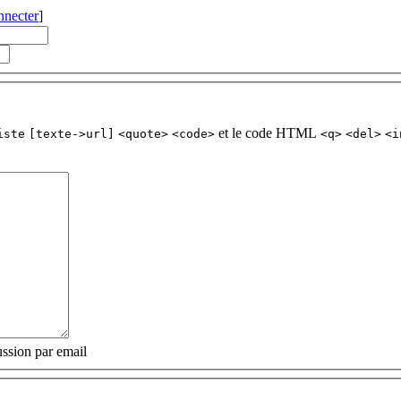
nnecter
]
et le code HTML
iste
[texte->url]
<quote>
<code>
<q>
<del>
<i
ssion par email