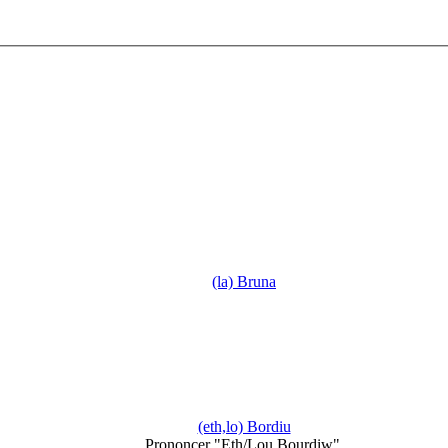
(la) Bruna
(eth,lo) Bordiu
Prononcer "Eth/Lou Bourdiw".