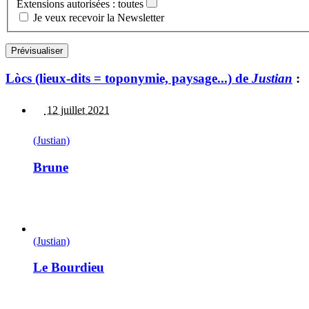
Extensions autorisées : toutes
Je veux recevoir la Newsletter
Lòcs (lieux-dits = toponymie, paysage...) de
Justian
:
12 juillet 2021
(Justian)
Brune
(Justian)
Le Bourdieu