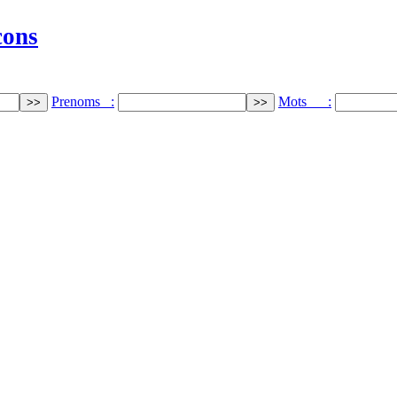
cons
Prenoms :
Mots :