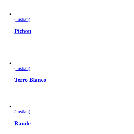
(Justian)
Pichon
(Justian)
Terro Blanco
(Justian)
Rande