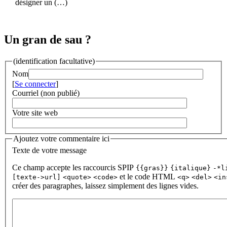
désigner un (…)
Un gran de sau ?
(identification facultative)
Nom
[
Se connecter
]
Courriel (non publié)
Votre site web
Ajoutez votre commentaire ici
Texte de votre message
Ce champ accepte les raccourcis SPIP
{{gras}}
{italique}
-*l
et le code HTML
[texte->url]
<quote>
<code>
<q>
<del>
<in
créer des paragraphes, laissez simplement des lignes vides.