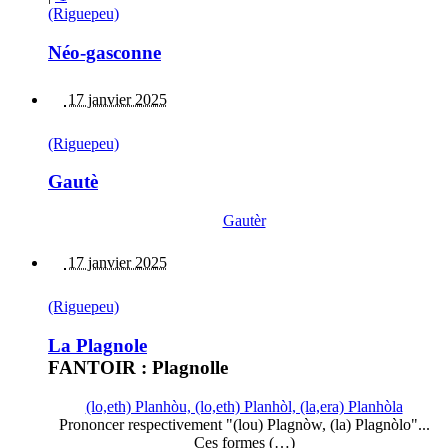
(Riguepeu)
Néo-gasconne
17 janvier 2025
(Riguepeu)
Gautè
Gautèr
17 janvier 2025
(Riguepeu)
La Plagnole
FANTOIR : Plagnolle
(lo,eth) Planhòu, (lo,eth) Planhòl, (la,era) Planhòla
Prononcer respectivement "(lou) Plagnòw, (la) Plagnòlo"...
Ces formes (…)