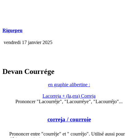
Riguepeu
vendredi 17 janvier 2025
Devan Courrége
en graphie alibertine :
Lacorreja + (la,era) Correja
Prononcer "Lacourréje", "Lacourréye", "Lacourréjo"...
correja
/ courroie
Prononcer entre "courrèje" et " courrèjo". Utilisé aussi pour