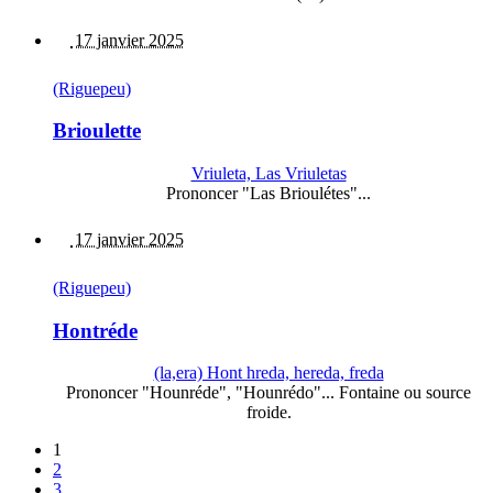
17 janvier 2025
(Riguepeu)
Brioulette
Vriuleta, Las Vriuletas
Prononcer "Las Brioulétes"...
17 janvier 2025
(Riguepeu)
Hontréde
(la,era) Hont hreda, hereda, freda
Prononcer "Hounréde", "Hounrédo"... Fontaine ou source
froide.
1
2
3