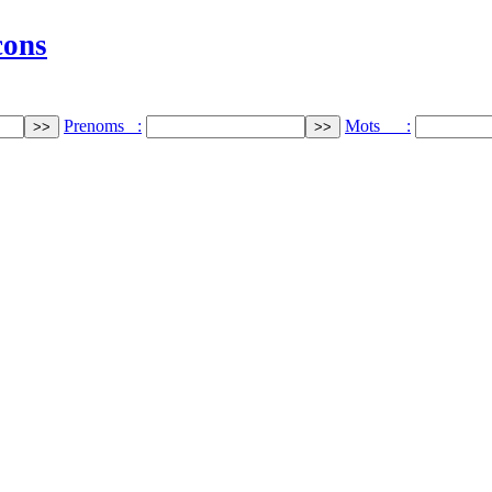
cons
Prenoms :
Mots :