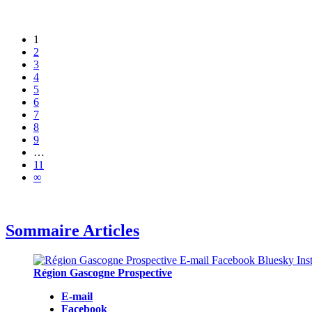
1
2
3
4
5
6
7
8
9
…
11
∞
Sommaire Articles
Région Gascogne Prospective
E-mail
Facebook