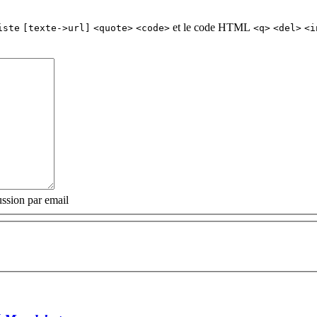
et le code HTML
iste
[texte->url]
<quote>
<code>
<q>
<del>
<i
ssion par email