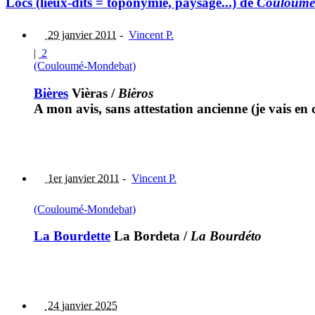
Lòcs (lieux-dits = toponymie, paysage...) de
Couloumé
29 janvier 2011
-
Vincent P.
|
2
(Couloumé-Mondebat)
Bières
Vièras
/
Bièros
A mon avis, sans attestation ancienne (je vais en 
1er janvier 2011
-
Vincent P.
(Couloumé-Mondebat)
La Bourdette
La Bordeta
/
La Bourdéto
24 janvier 2025