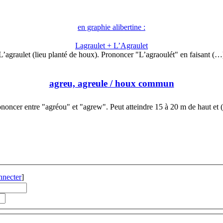
en graphie alibertine :
Lagraulet + L’Agraulet
L’agraulet (lieu planté de houx). Prononcer "L’agraoulét" en faisant (…
agreu, agreule
/ houx commun
noncer entre "agréou" et "agrew". Peut atteindre 15 à 20 m de haut et
nnecter
]