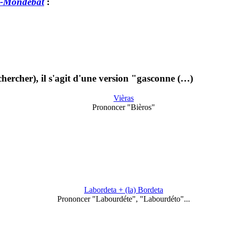
-Mondebat
:
chercher), il s'agit d'une version "gasconne (…)
Vièras
Prononcer "Bièros"
Labordeta + (la) Bordeta
Prononcer "Labourdéte", "Labourdéto"...