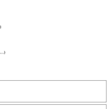
)
 (…)