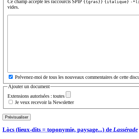
Ce champ accepte les raccourcis SPIP
{{gras}}
{italique}
-*l
vides.
Prévenez-moi de tous les nouveaux commentaires de cette discu
Ajouter un document
Extensions autorisées : toutes
Je veux recevoir la Newsletter
Lòcs (lieux-dits = toponymie, paysage...) de
Lassérade