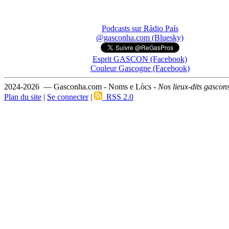
Podcasts sur Ràdio País
@gasconha.com (Bluesky)
Esprit GASCON (Facebook)
Couleur Gascogne (Facebook)
2024-2026 — Gasconha.com - Noms e Lòcs -
Nos lieux-dits gascon
Plan du site
|
Se connecter
|
RSS 2.0