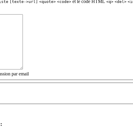
et le code HTML
iste
[texte->url]
<quote>
<code>
<q>
<del>
<i
ssion par email
: