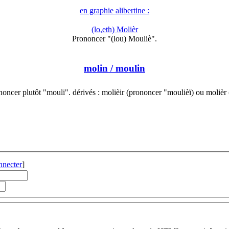
en graphie alibertine :
(lo,eth) Molièr
Prononcer "(lou) Mouliè".
molin
/ moulin
noncer plutôt "mouli". dérivés : molièir (prononcer "moulièï) ou molièr
nnecter
]