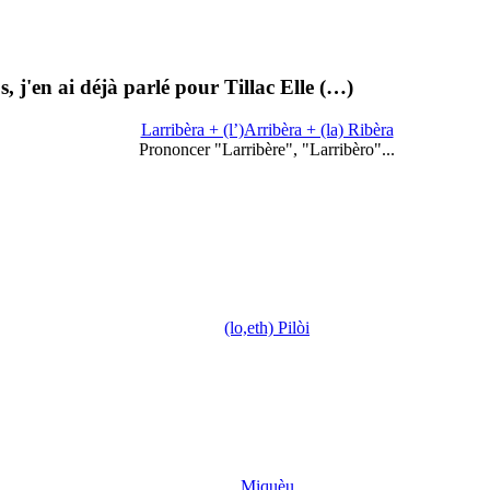
os, j'en ai déjà parlé pour Tillac Elle (…)
Larribèra + (l’)Arribèra + (la) Ribèra
Prononcer "Larribère", "Larribèro"...
(lo,eth) Pilòi
Miquèu