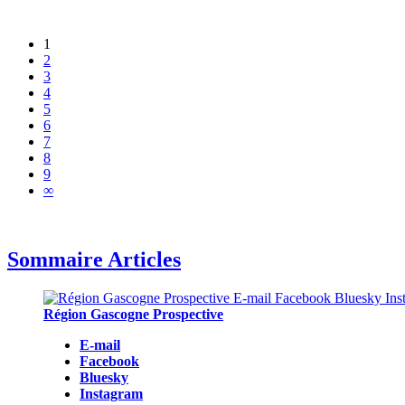
1
2
3
4
5
6
7
8
9
∞
Sommaire Articles
Région Gascogne Prospective
E-mail
Facebook
Bluesky
Instagram