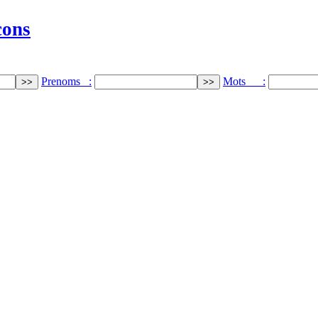
cons
Prenoms :
Mots :