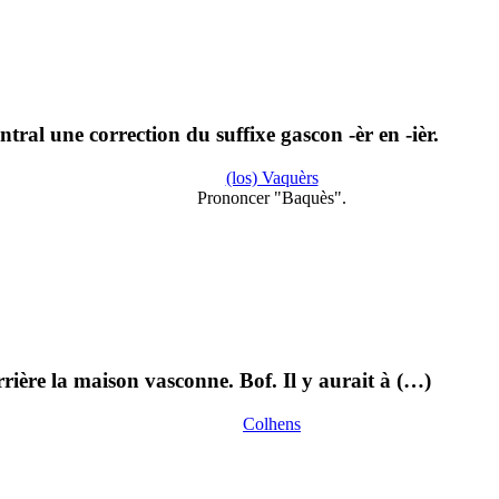
tral une correction du suffixe gascon -èr en -ièr.
(los) Vaquèrs
Prononcer "Baquès".
rrière la maison vasconne. Bof. Il y aurait à (…)
Colhens