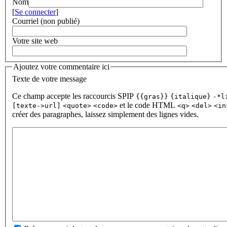
Nom
[
Se connecter
]
Courriel (non publié)
Votre site web
Ajoutez votre commentaire ici
Texte de votre message
Ce champ accepte les raccourcis SPIP
{{gras}}
{italique}
-*l
et le code HTML
[texte->url]
<quote>
<code>
<q>
<del>
<in
créer des paragraphes, laissez simplement des lignes vides.