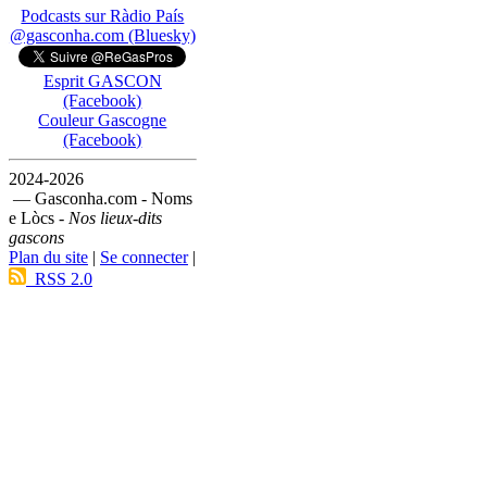
Podcasts sur Ràdio País
@gasconha.com (Bluesky)
Esprit GASCON
(Facebook)
Couleur Gascogne
(Facebook)
2024-2026
— Gasconha.com - Noms
e Lòcs -
Nos lieux-dits
gascons
Plan du site
|
Se connecter
|
RSS 2.0