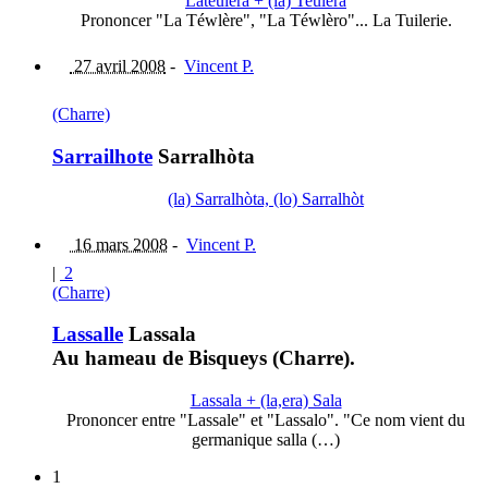
Lateulèra + (la) Teulèra
Prononcer "La Téwlère", "La Téwlèro"... La Tuilerie.
27 avril 2008
-
Vincent P.
(Charre)
Sarrailhote
Sarralhòta
(la) Sarralhòta, (lo) Sarralhòt
16 mars 2008
-
Vincent P.
|
2
(Charre)
Lassalle
Lassala
Au hameau de Bisqueys (Charre).
Lassala + (la,era) Sala
Prononcer entre "Lassale" et "Lassalo". "Ce nom vient du
germanique salla (…)
1