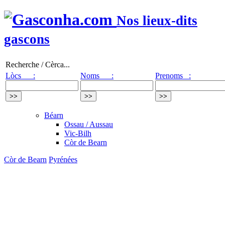
Nos lieux-dits
gascons
Recherche / Cèrca...
Lòcs :
Noms :
Prenoms :
Béarn
Ossau / Aussau
Vic-Bilh
Còr de Bearn
Còr de Bearn
Pyrénées