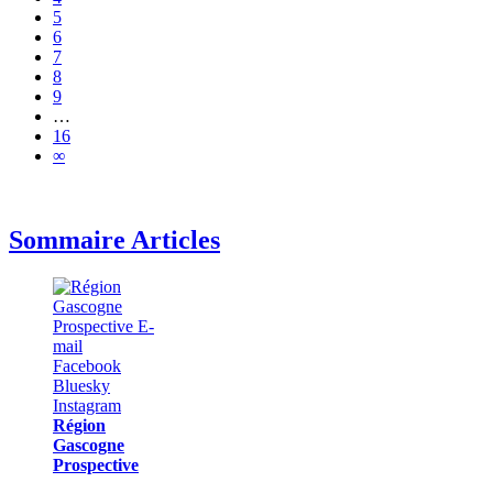
5
6
7
8
9
…
16
∞
Sommaire Articles
Région
Gascogne
Prospective