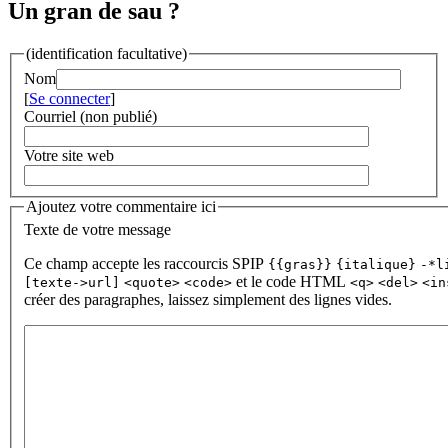
Un gran de sau ?
(identification facultative)
Nom
[
Se connecter
]
Courriel (non publié)
Votre site web
Ajoutez votre commentaire ici
Texte de votre message
Ce champ accepte les raccourcis SPIP
{{gras}}
{italique}
-*l
et le code HTML
[texte->url]
<quote>
<code>
<q>
<del>
<in
créer des paragraphes, laissez simplement des lignes vides.