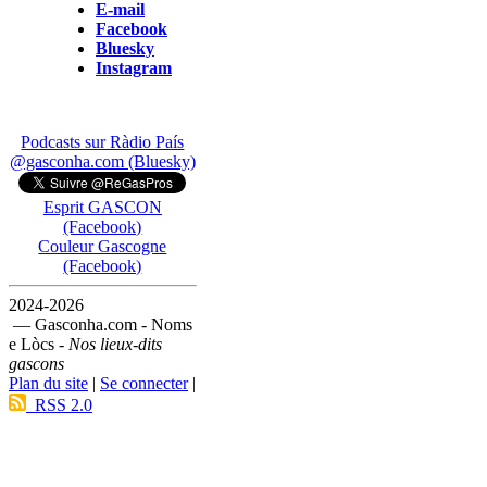
E-mail
Facebook
Bluesky
Instagram
Podcasts sur Ràdio País
@gasconha.com (Bluesky)
Esprit GASCON
(Facebook)
Couleur Gascogne
(Facebook)
2024-2026
— Gasconha.com - Noms
e Lòcs -
Nos lieux-dits
gascons
Plan du site
|
Se connecter
|
RSS 2.0