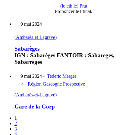
(lo,eth,le) Prat
Prononcer le t final.
9 mai 2024
(Ambarès-et-Lagrave)
Sabarèges
IGN : Sabarèges FANTOIR : Sabareges,
Sabarreges
9 mai 2024
-
Tederic Merger
Région Gascogne Prospective
(Ambarès-et-Lagrave)
Gare de la Gorp
1
2
3
4