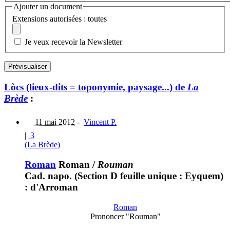
Ajouter un document
Extensions autorisées : toutes
Je veux recevoir la Newsletter
Lòcs (lieux-dits = toponymie, paysage...) de
La
Brède
:
11 mai 2012
-
Vincent P.
|
3
(La Brède)
Roman
Roman
/
Rouman
Cad. napo. (Section D feuille unique : Eyquem)
: d'Arroman
Roman
Prononcer "Rouman"