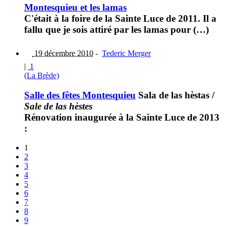
Montesquieu et les lamas
C'était à la foire de la Sainte Luce de 2011. Il a
fallu que je sois attiré par les lamas pour (…)
19 décembre 2010
-
Tederic Merger
|
1
(La Brède)
Salle des fêtes Montesquieu
Sala de las hèstas
/
Sale de las hèstes
Rénovation inaugurée à la Sainte Luce de 2013
:
1
2
3
4
5
6
7
8
9