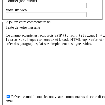
Courriel (non publié)
Votre site web
Ajoutez votre commentaire ici
Texte de votre message
Ce champ accepte les raccourcis SPIP
{{gras}}
{italique}
-*l
et le code HTML
[texte->url]
<quote>
<code>
<q>
<del>
<in
créer des paragraphes, laissez simplement des lignes vides.
Prévenez-moi de tous les nouveaux commentaires de cette discu
email