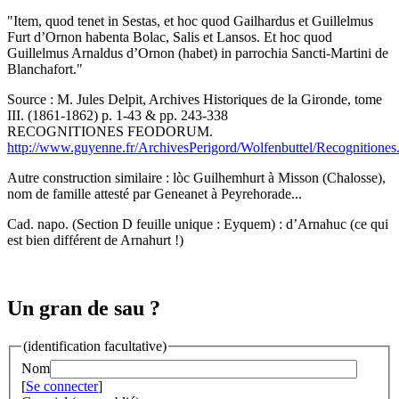
"Item, quod tenet in Sestas, et hoc quod Gailhardus et Guillelmus
Furt d’Ornon habenta Bolac, Salis et Lansos. Et hoc quod
Guillelmus Arnaldus d’Ornon (habet) in parrochia Sancti-Martini de
Blanchafort."
Source : M. Jules Delpit, Archives Historiques de la Gironde, tome
III. (1861-1862) p. 1-43 & pp. 243-338
RECOGNITIONES FEODORUM.
http://www.guyenne.fr/ArchivesPerigord/Wolfenbuttel/Recognitiones
Autre construction similaire : lòc Guilhemhurt à Misson (Chalosse),
nom de famille attesté par Geneanet à Peyrehorade...
Cad. napo. (Section D feuille unique : Eyquem) : d’Arnahuc (ce qui
est bien différent de Arnahurt !)
Un gran de sau ?
(identification facultative)
Nom
[
Se connecter
]