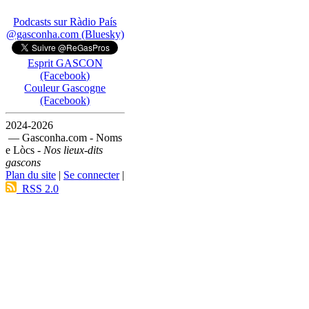
Podcasts sur Ràdio País
@gasconha.com (Bluesky)
Esprit GASCON
(Facebook)
Couleur Gascogne
(Facebook)
2024-2026
— Gasconha.com - Noms
e Lòcs -
Nos lieux-dits
gascons
Plan du site
|
Se connecter
|
RSS 2.0