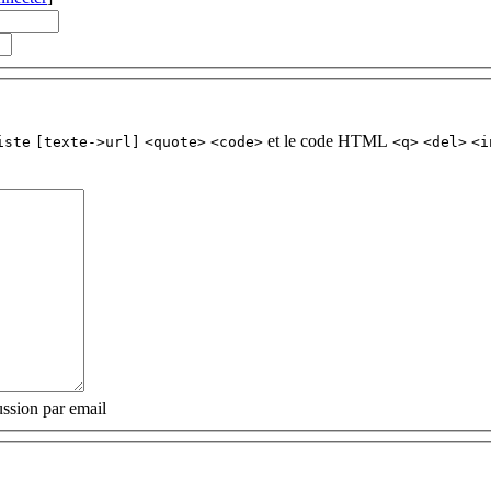
et le code HTML
iste
[texte->url]
<quote>
<code>
<q>
<del>
<i
ssion par email