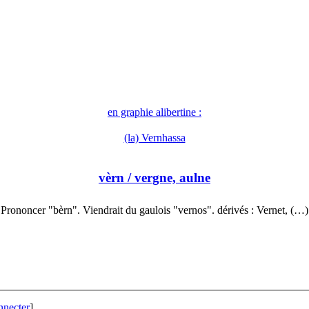
en graphie alibertine :
(la) Vernhassa
vèrn
/ vergne, aulne
Prononcer "bèrn". Viendrait du gaulois "vernos". dérivés : Vernet, (…)
nnecter
]