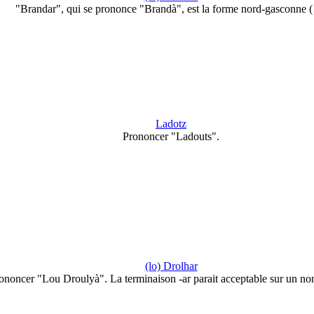
"Brandar", qui se prononce "Brandà", est la forme nord-gasconne 
Ladotz
Prononcer "Ladouts".
(lo) Drolhar
ononcer "Lou Droulyà". La terminaison -ar parait acceptable sur un n