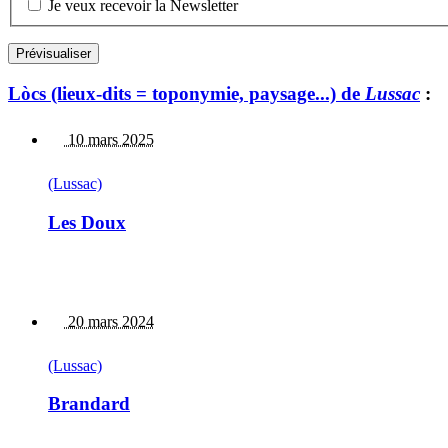
Je veux recevoir la Newsletter
Lòcs (lieux-dits = toponymie, paysage...) de
Lussac
:
10 mars 2025
(Lussac)
Les Doux
20 mars 2024
(Lussac)
Brandard