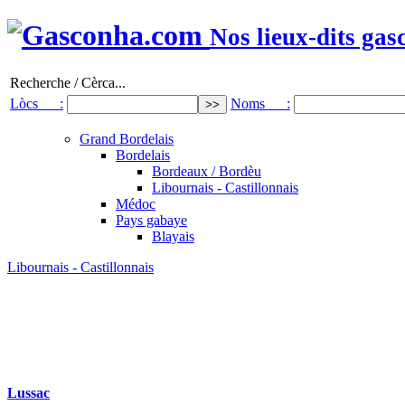
Nos lieux-dits gas
Recherche / Cèrca...
Lòcs :
Noms :
Grand Bordelais
Bordelais
Bordeaux / Bordèu
Libournais - Castillonnais
Médoc
Pays gabaye
Blayais
Libournais - Castillonnais
Lussac