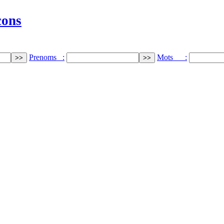
cons
Prenoms :
Mots :