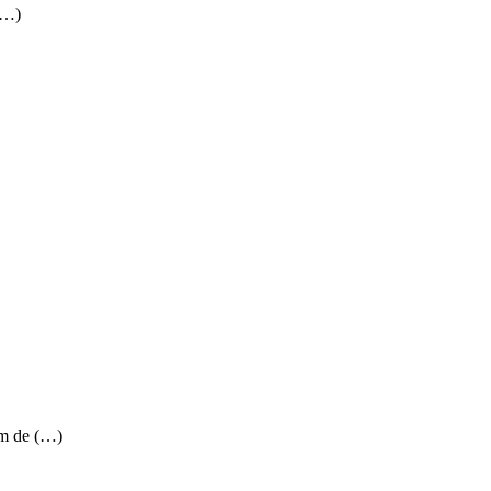
(…)
om de (…)