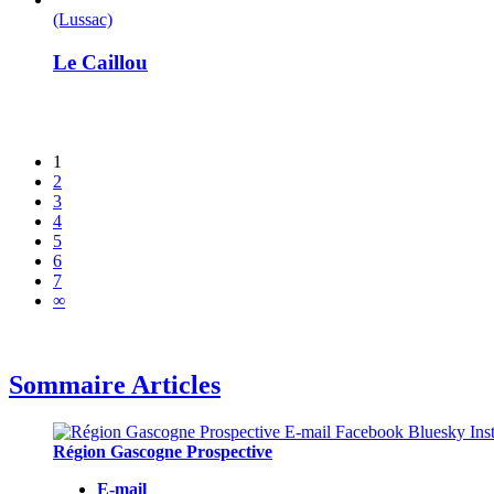
(Lussac)
Le Caillou
1
2
3
4
5
6
7
∞
Sommaire Articles
Région Gascogne Prospective
E-mail