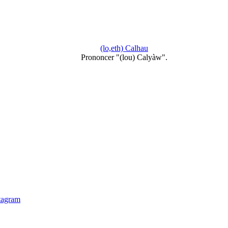
(lo,eth) Calhau
Prononcer "(lou) Calyàw".