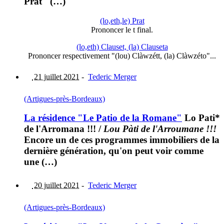
Prat" (…)
(lo,eth,le) Prat
Prononcer le t final.
(lo,eth) Clauset, (la) Clauseta
Prononcer respectivement "(lou) Clàwzétt, (la) Clàwzéto"...
21 juillet 2021
-
Tederic Merger
(Artigues-près-Bordeaux)
La résidence "Le Patio de la Romane"
Lo Pati*
de l'Arromana !!!
/
Lou Pàti de l'Arroumane !!!
Encore un de ces programmes immobiliers de la
dernière génération, qu'on peut voir comme
une (…)
20 juillet 2021
-
Tederic Merger
(Artigues-près-Bordeaux)