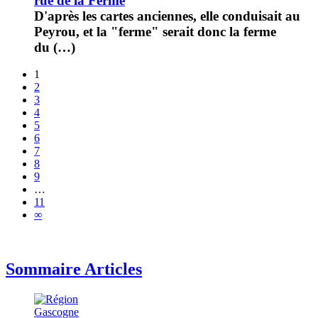
rue de la Ferme
D'après les cartes anciennes, elle conduisait au
Peyrou, et la "ferme" serait donc la ferme
du (…)
1
2
3
4
5
6
7
8
9
…
11
∞
Sommaire Articles