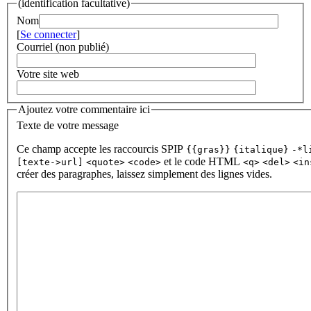
(identification facultative)
Nom
[
Se connecter
]
Courriel (non publié)
Votre site web
Ajoutez votre commentaire ici
Texte de votre message
Ce champ accepte les raccourcis SPIP
{{gras}}
{italique}
-*l
et le code HTML
[texte->url]
<quote>
<code>
<q>
<del>
<in
créer des paragraphes, laissez simplement des lignes vides.