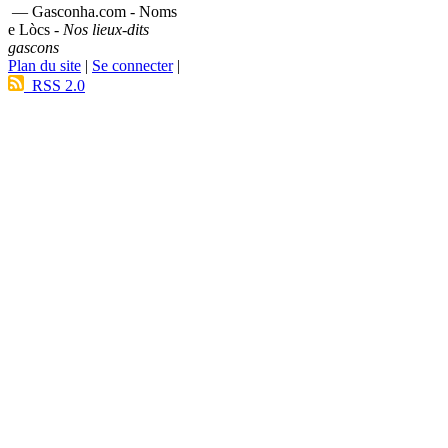
— Gasconha.com - Noms
e Lòcs -
Nos lieux-dits
gascons
Plan du site
|
Se connecter
|
RSS 2.0