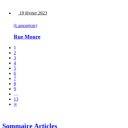
19 février 2023
(Lamontjoie)
Rue Moure
1
2
3
4
5
6
7
8
9
…
13
∞
Sommaire Articles