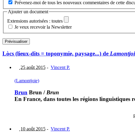
Prévenez-moi de tous les nouveaux commentaires de cette discu
Ajouter un document
Extensions autorisées : toutes
Je veux recevoir la Newsletter
Lòcs (lieux-dits = toponymie, paysage...) de
Lamontjoi
25 août 2015
-
Vincent P.
(Lamontjoie)
Brun
Brun
/
Brun
En France, dans toutes les régions linguistiques r
P
10 août 2015
-
Vincent P.