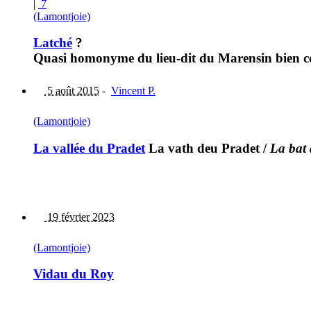
|
7
(Lamontjoie)
Latché
?
Quasi homonyme du lieu-dit du Marensin bien con
5 août 2015
-
Vincent P.
(Lamontjoie)
La vallée du Pradet
La vath deu Pradet
/
La bat
19 février 2023
(Lamontjoie)
Vidau du Roy