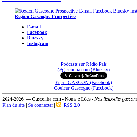
Région Gascogne Prospective
E-mail
Facebook
Bluesky
Instagram
Podcasts sur Ràdio País
@gasconha.com (Bluesky)
Esprit GASCON (Facebook)
Couleur Gascogne (Facebook)
2024-2026 — Gasconha.com - Noms e Lòcs -
Nos lieux-dits gascon
Plan du site
|
Se connecter
|
RSS 2.0