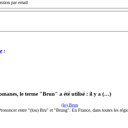
ssion par email
e
:
omanes, le terme "Brun" a été utilisé : il y a (…)
(lo) Brun
rononcer entre "(lou) Bru" et "Brung". En France, dans toutes les rég