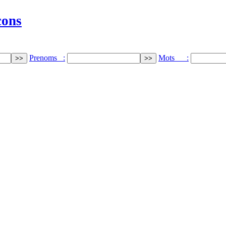
cons
Prenoms :
Mots :