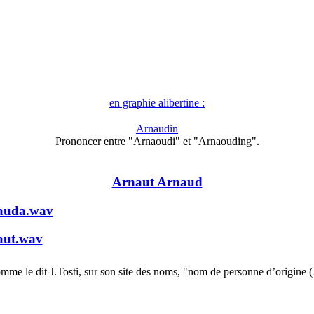
en graphie alibertine :
Arnaudin
Prononcer entre "Arnaoudi" et "Arnaouding".
Arnaut Arnaud
auda.wav
aut.wav
mme le dit J.Tosti, sur son site des noms, "nom de personne d’origine 