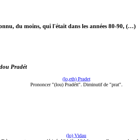
nu, du moins, qui l'était dans les années 80-90, (…)
 dou Pradét
(lo,eth) Pradet
Prononcer "(lou) Pradétt". Diminutif de "prat".
(lo) Vidau