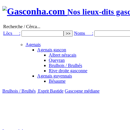
Nos lieux-dits gas
Recherche / Cèrca...
Lòcs :
Noms :
Agenais
Agenais gascon
Albret néracais
Queyran
Brulhois / Brulhés
Rive droite gasconne
Agenais guyennais
Bésaume
Brulhois / Brulhés
Esprit Bastide
Gascogne médiane