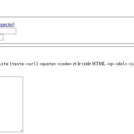
nnecter
]
et le code HTML
iste
[texte->url]
<quote>
<code>
<q>
<del>
<i