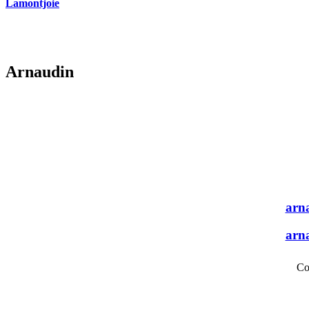
Lamontjoie
Arnaudin
arn
arn
Co