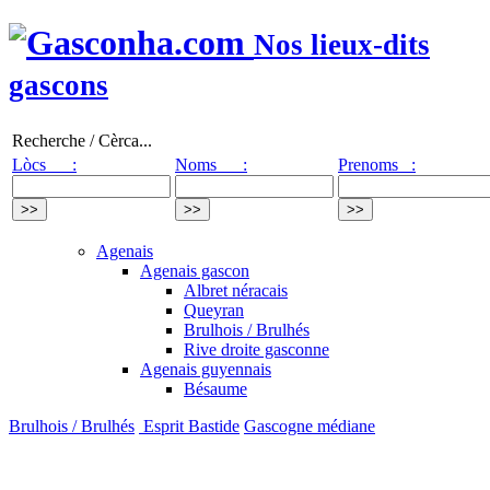
Nos lieux-dits
gascons
Recherche / Cèrca...
Lòcs :
Noms :
Prenoms :
Agenais
Agenais gascon
Albret néracais
Queyran
Brulhois / Brulhés
Rive droite gasconne
Agenais guyennais
Bésaume
Brulhois / Brulhés
Esprit Bastide
Gascogne médiane