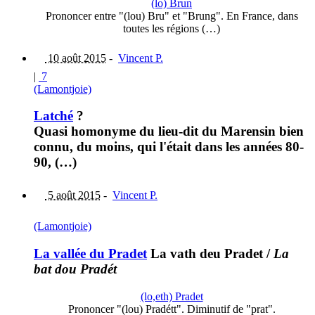
(lo) Brun
Prononcer entre "(lou) Bru" et "Brung". En France, dans
toutes les régions (…)
10 août 2015
-
Vincent P.
|
7
(Lamontjoie)
Latché
?
Quasi homonyme du lieu-dit du Marensin bien
connu, du moins, qui l'était dans les années 80-
90, (…)
5 août 2015
-
Vincent P.
(Lamontjoie)
La vallée du Pradet
La vath deu Pradet
/
La
bat dou Pradét
(lo,eth) Pradet
Prononcer "(lou) Pradétt". Diminutif de "prat".