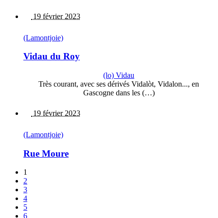
19 février 2023
(Lamontjoie)
Vidau du Roy
(lo) Vidau
Très courant, avec ses dérivés Vidalòt, Vidalon..., en
Gascogne dans les (…)
19 février 2023
(Lamontjoie)
Rue Moure
1
2
3
4
5
6