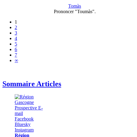
Tomàs
Prononcer "Toumàs".
1
2
3
4
5
6
7
∞
Sommaire Articles
Région