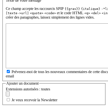
Texte de votre message
Ce champ accepte les raccourcis SPIP
{{gras}}
{italique}
-*l
et le code HTML
[texte->url]
<quote>
<code>
<q>
<del>
<in
créer des paragraphes, laissez simplement des lignes vides.
Prévenez-moi de tous les nouveaux commentaires de cette discu
email
Ajouter un document
Extensions autorisées : toutes
Je veux recevoir la Newsletter