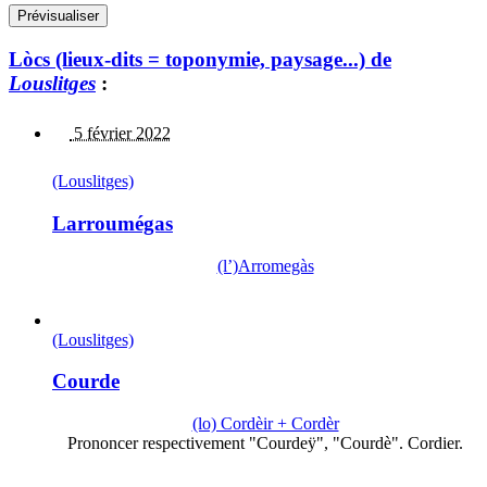
Lòcs (lieux-dits = toponymie, paysage...) de
Louslitges
:
5 février 2022
(Louslitges)
Larroumégas
(l’)Arromegàs
(Louslitges)
Courde
(lo) Cordèir + Cordèr
Prononcer respectivement "Courdeÿ", "Courdè". Cordier.