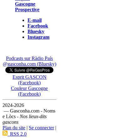
Gascogne
Prospective
E-mail
Facebook
Bluesky
Instagram
Podcasts sur Ràdio País
@gasconha.com (Bluesky)
Esprit GASCON
(Facebook)
Couleur Gascogne
(Facebook)
2024-2026
— Gasconha.com - Noms
e Lòcs -
Nos lieux-dits
gascons
Plan du site
|
Se connecter
|
RSS 2.0