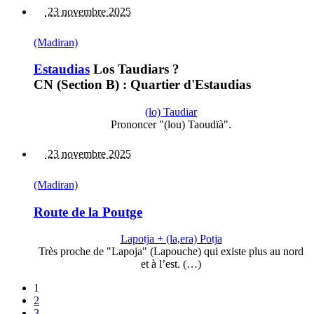
23 novembre 2025
(Madiran)
Estaudias
Los Taudiars ?
CN (Section B) : Quartier d'Estaudias
(lo) Taudiar
Prononcer "(lou) Taoudïà".
23 novembre 2025
(Madiran)
Route de la Poutge
Lapotja + (la,era) Potja
Très proche de "Lapoja" (Lapouche) qui existe plus au nord
et à l’est. (…)
1
2
3