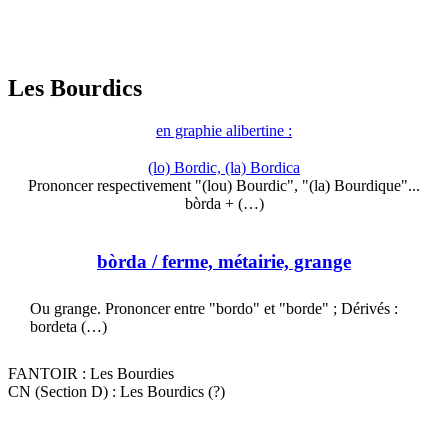
Les Bourdics
en graphie alibertine :
(lo) Bordic, (la) Bordica
Prononcer respectivement "(lou) Bourdic", "(la) Bourdique"...
bòrda + (…)
bòrda
/ ferme, métairie, grange
Ou grange. Prononcer entre "bordo" et "borde" ; Dérivés :
bordeta (…)
FANTOIR : Les Bourdies
CN (Section D) : Les Bourdics (?)