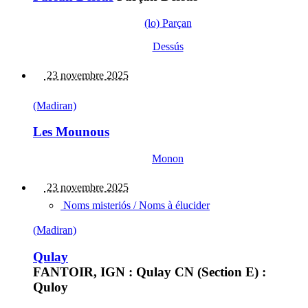
(lo) Parçan
Dessús
23 novembre 2025
(Madiran)
Les Mounous
Monon
23 novembre 2025
Noms misteriós / Noms à élucider
(Madiran)
Qulay
FANTOIR, IGN : Qulay CN (Section E) :
Quloy