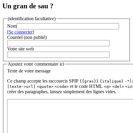
Un gran de sau ?
(identification facultative)
Nom
[
Se connecter
]
Courriel (non publié)
Votre site web
Ajoutez votre commentaire ici
Texte de votre message
Ce champ accepte les raccourcis SPIP
{{gras}}
{italique}
-*l
et le code HTML
[texte->url]
<quote>
<code>
<q>
<del>
<in
créer des paragraphes, laissez simplement des lignes vides.